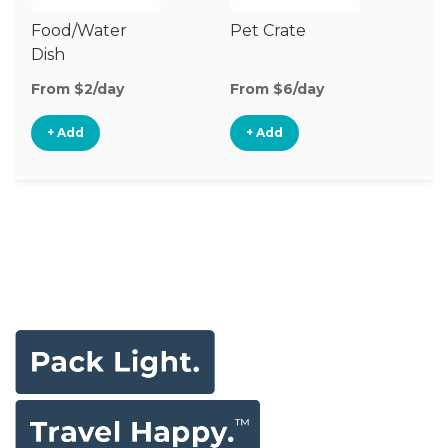
Food/Water
Pet Crate
Vi
Dish
Mo
From $2/day
From $6/day
Fr
+ Add
+ Add