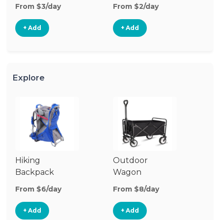
From $3/day
From $2/day
Fr
+ Add
+ Add
Explore
Hiking
Outdoor
Ba
Backpack
Wagon
Carrier
From $6/day
From $8/day
Fr
+ Add
+ Add