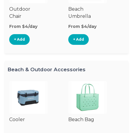
Outdoor
Beach
B
Chair
Umbrella
W
From $4/day
From $4/day
Fr
+ Add
+ Add
Beach & Outdoor Accessories
Cooler
Beach Bag
B
Bl