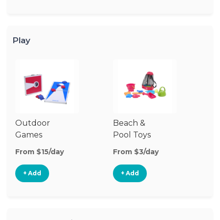
Play
Outdoor
Beach &
Wa
Games
Pool Toys
From $15/day
From $3/day
Fr
+ Add
+ Add