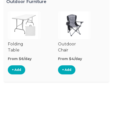
Outdoor Furniture
Folding
Outdoor
P
Table
Chair
Te
From $6/day
From $4/day
Fr
+ Add
+ Add