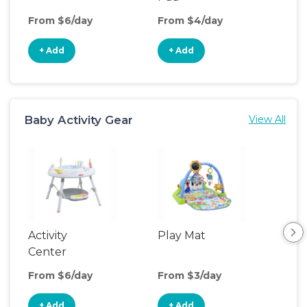
From $6/day
From $4/day
Fro
+ Add
+ Add
+
Baby Activity Gear
View All
Activity
Play Mat
Bo
Center
From $6/day
From $3/day
Fro
+ Add
+ Add
+