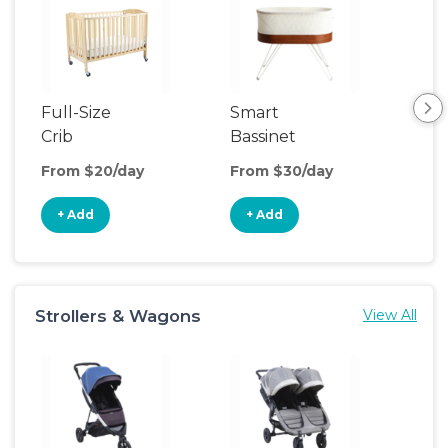
Full-Size
Smart
Pla
Crib
Bassinet
From $20/day
From $30/day
Fro
+ Add
+ Add
+
Strollers & Wagons
View All