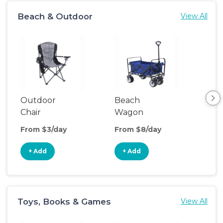
Beach & Outdoor
View All
Outdoor
Beach
Hik
Chair
Wagon
Ba
Car
From $3/day
From $8/day
Fro
+ Add
+ Add
+
Toys, Books & Games
View All