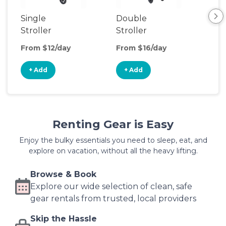
Single
Double
Str
Stroller
Stroller
Wa
From $12/day
From $16/day
Fro
+ Add
+ Add
+
Renting Gear is Easy
Enjoy the bulky essentials you need to sleep, eat, and
explore on vacation, without all the heavy lifting.
Browse & Book
Explore our wide selection of clean, safe
gear rentals from trusted, local providers
Skip the Hassle