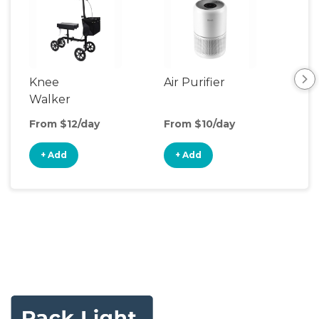
Knee
Air Purifier
Fa
Walker
From $12/day
From $10/day
Fro
+ Add
+ Add
+