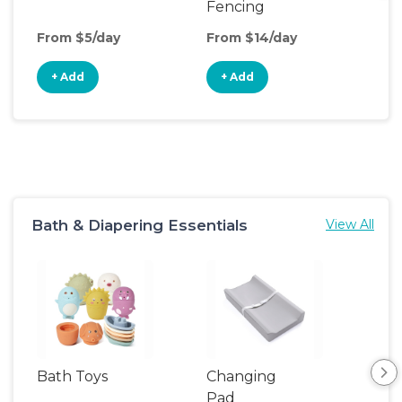
Fencing
From $5/day
From $14/day
Fro
+ Add
+ Add
+
Bath & Diapering Essentials
View All
Bath Toys
Changing
Bat
Pad