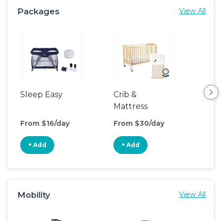
Packages
View All
Sleep Easy
Crib &
Sl
Mattress
& T
Upgrade
Air
From $16/day
From $30/day
Fro
+ Add
+ Add
+
Mobility
View All