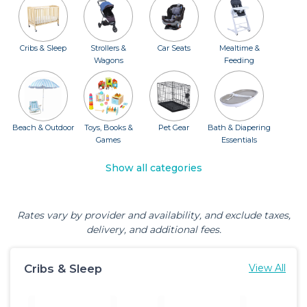
Cribs & Sleep
Strollers &
Car Seats
Mealtime &
Wagons
Feeding
Beach & Outdoor
Toys, Books &
Pet Gear
Bath & Diapering
Games
Essentials
Show all categories
Rates vary by provider and availability, and exclude taxes,
delivery, and additional fees.
Cribs & Sleep
View All