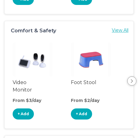
Comfort & Safety
View All
Video
Foot Stool
Saf
Monitor
From $3/day
From $2/day
Fro
+ Add
+ Add
+