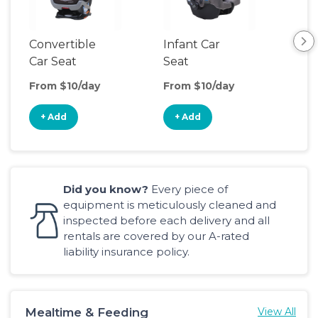
Convertible
Infant Car
Hig
Car Seat
Seat
Boo
Sea
From $10/day
From $10/day
Fro
+ Add
+ Add
+
Did you know?
Every piece of
equipment is meticulously cleaned and
inspected before each delivery and all
rentals are covered by our A-rated
liability insurance policy.
Mealtime & Feeding
View All