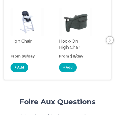
High Chair
Hook-On
Boo
High Chair
Cha
From $8/day
From $8/day
Fro
+ Add
+ Add
+
Foire Aux Questions