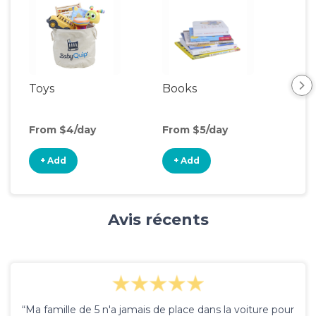
Toys
Books
Ou
Ga
From $4/day
From $5/day
Fro
+ Add
+ Add
+
Avis récents
“Ma famille de 5 n'a jamais de place dans la voiture pour