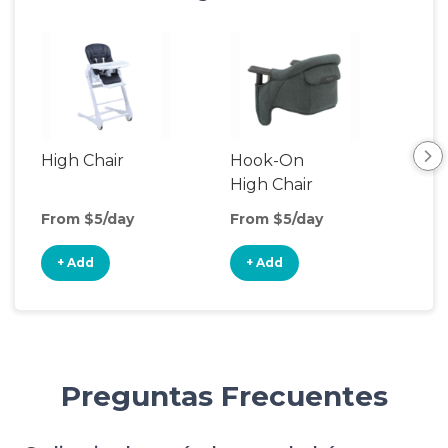
High Chair
Hook-On
Boo
High Chair
Cha
From $5/day
From $5/day
Fro
+ Add
+ Add
+
Preguntas Frecuentes