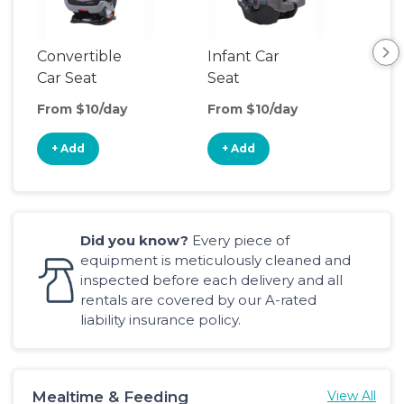
Convertible
Infant Car
Hig
Car Seat
Seat
Boo
Sea
From $10/day
From $10/day
Fro
+ Add
+ Add
+
Did you know?
Every piece of
equipment is meticulously cleaned and
inspected before each delivery and all
rentals are covered by our A-rated
liability insurance policy.
Mealtime & Feeding
View All