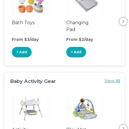
Bath Toys
Changing
Bat
Pad
From $3/day
From $2/day
Fro
+ Add
+ Add
+
Baby Activity Gear
View All