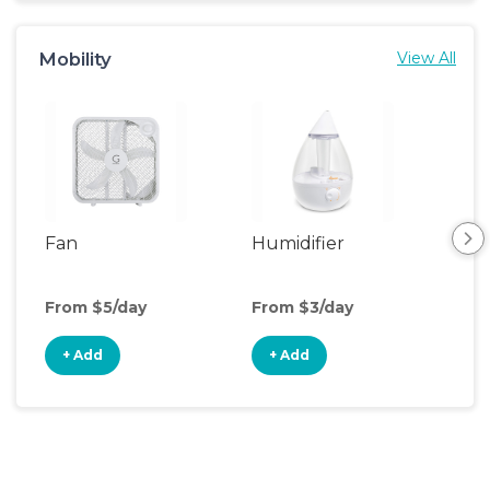
Mobility
View All
Fan
Humidifier
Vid
Mon
From $5/day
From $3/day
Fro
+ Add
+ Add
+