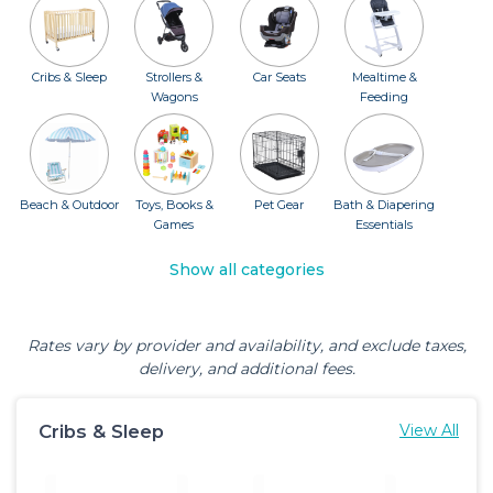
Cribs & Sleep
Strollers &
Car Seats
Mealtime &
Wagons
Feeding
Beach & Outdoor
Toys, Books &
Pet Gear
Bath & Diapering
Games
Essentials
Show all categories
Rates vary by provider and availability, and exclude taxes,
delivery, and additional fees.
Cribs & Sleep
View All