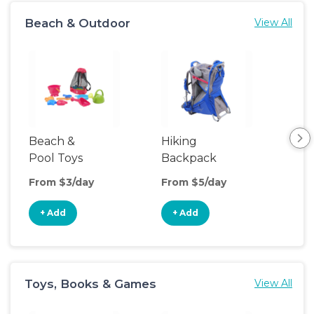
Beach & Outdoor
View All
Beach &
Hiking
Ca
Pool Toys
Backpack
Ten
Carrier
From $3/day
From $5/day
Fro
+ Add
+ Add
+
Toys, Books & Games
View All