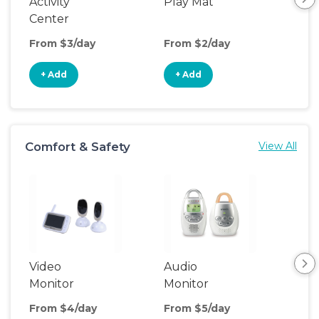
Activity
Play Mat
Bo
Center
From $3/day
From $2/day
Fro
+ Add
+ Add
+
Comfort & Safety
View All
Video
Audio
Foo
Monitor
Monitor
From $4/day
From $5/day
Fro