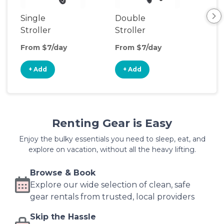
Single
Double
Str
Stroller
Stroller
Wa
From $7/day
From $7/day
Fro
+ Add
+ Add
+
Renting Gear is Easy
Enjoy the bulky essentials you need to sleep, eat, and
explore on vacation, without all the heavy lifting.
Browse & Book
Explore our wide selection of clean, safe
gear rentals from trusted, local providers
Skip the Hassle