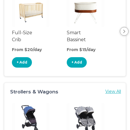
Full-Size
Smart
Pla
Crib
Bassinet
From $20/day
From $15/day
Fro
+ Add
+ Add
+
Strollers & Wagons
View All