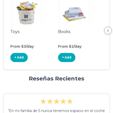
Toys
Books
Acti
Cen
From $3/day
From $2/day
Fro
+ Add
+ Add
+
Reseñas Recientes
“En mi familia de 5 nunca tenemos espacio en el coche