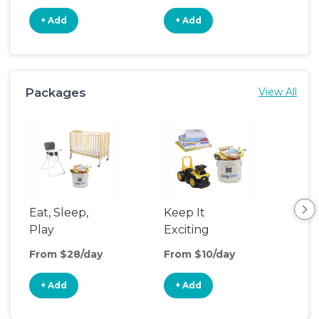
+ Add
+ Add
+
Packages
View All
Eat, Sleep,
Keep It
Saf
Play
Exciting
So
From $28/day
From $10/day
Fro
+ Add
+ Add
+