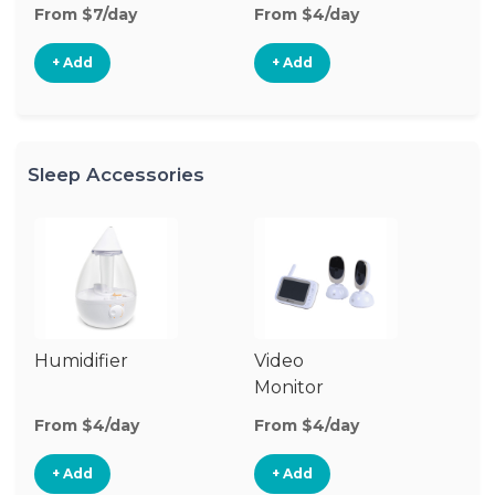
From $7/day
From $4/day
Fr
+ Add
+ Add
Sleep Accessories
Humidifier
Video
Bl
Monitor
Cu
From $4/day
From $4/day
Fr
+ Add
+ Add