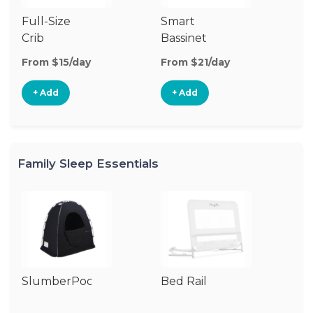
Full-Size
Smart
Pl
Crib
Bassinet
From $15/day
From $21/day
Fr
+ Add
+ Add
Family Sleep Essentials
SlumberPod
Bed Rail
Ai