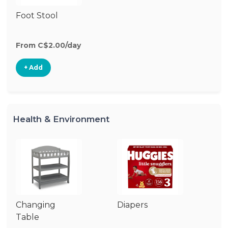
Foot Stool
From C$2.00/day
+ Add
Health & Environment
Changing
Diapers
W
Table