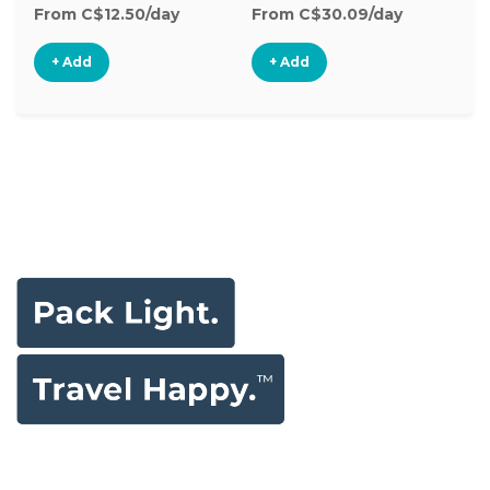
From C$12.50/day
From C$30.09/day
Fr
+ Add
+ Add