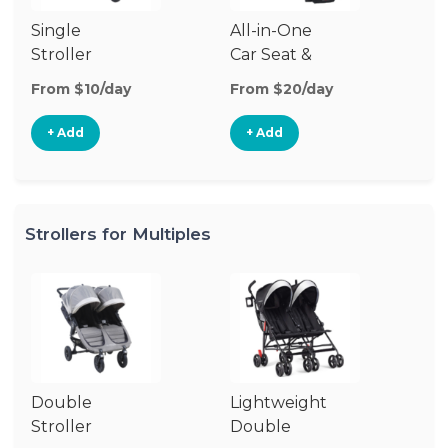
Single
All-in-One
Li
Stroller
Car Seat &
Si
Stroller
St
From $10/day
From $20/day
Fr
+ Add
+ Add
Strollers for Multiples
Double
Lightweight
Jo
Stroller
Double
D