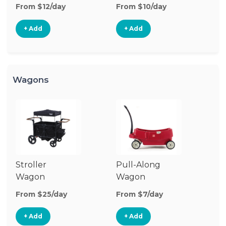
Stroller
St
From $12/day
From $10/day
Fr
+ Add
+ Add
Wagons
Stroller
Pull-Along
O
Wagon
Wagon
W
From $25/day
From $7/day
Fr
+ Add
+ Add