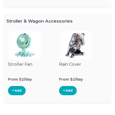
Stroller & Wagon Accessories
Stroller Fan
Rain Cover
Fo
From $2/day
From $2/day
Fr
+ Add
+ Add