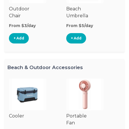
Outdoor
Beach
B
Chair
Umbrella
W
From $3/day
From $5/day
Fr
+ Add
+ Add
Beach & Outdoor Accessories
Cooler
Portable
B
Fan