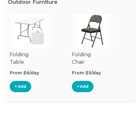
Outdoor Furniture
Folding
Folding
O
Table
Chair
Ch
From $6/day
From $5/day
Fr
+ Add
+ Add