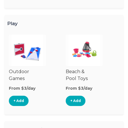
Play
Outdoor
Beach &
Wa
Games
Pool Toys
From $3/day
From $3/day
Fr
+ Add
+ Add