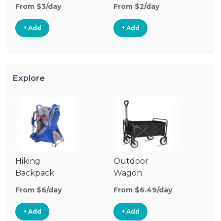
From $3/day
From $2/day
Fr
+ Add
+ Add
Explore
Hiking
Outdoor
B
Backpack
Wagon
Carrier
From $6/day
From $6.49/day
Fr
+ Add
+ Add