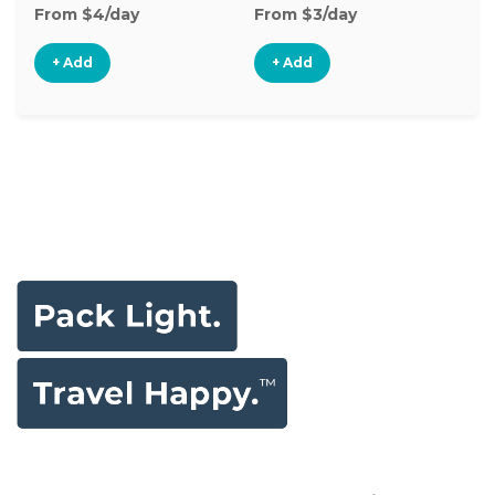
From $4/day
From $3/day
Fr
+ Add
+ Add