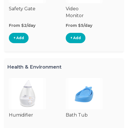
Safety Gate
Video
Au
Monitor
Mo
From $2/day
From $5/day
Fr
+ Add
+ Add
Health & Environment
Humidifier
Bath Tub
Bo
St