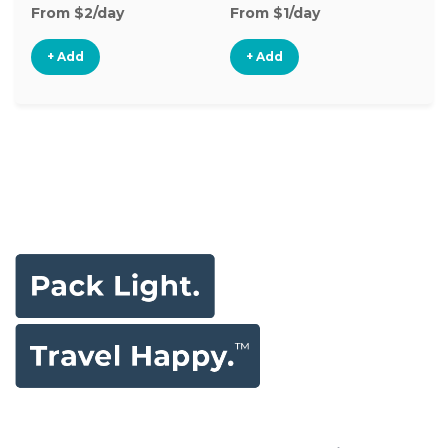
From $2/day
From $1/day
Fr
+ Add
+ Add