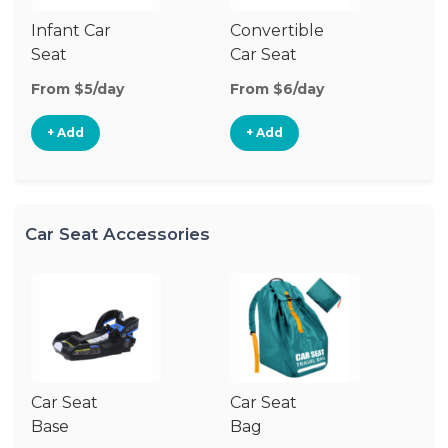
Infant Car
Convertible
Hi
Seat
Car Seat
Bo
Se
From $5/day
From $6/day
Fr
+ Add
+ Add
Car Seat Accessories
Car Seat
Car Seat
Ca
Base
Bag