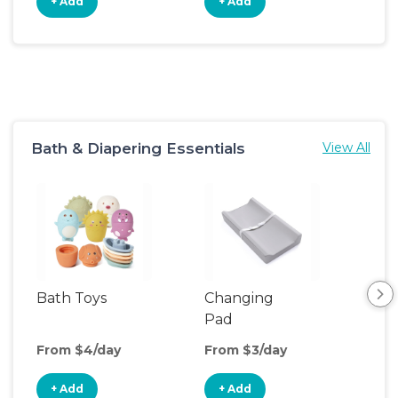
+ Add
+ Add
+
Bath & Diapering Essentials
View All
Bath Toys
Changing
Bat
Pad
From $4/day
From $3/day
Fro
+ Add
+ Add
+