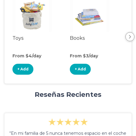
Toys
Books
Ou
Ga
From $4/day
From $3/day
Fro
+ Add
+ Add
+
Reseñas Recientes
“En mi familia de 5 nunca tenemos espacio en el coche