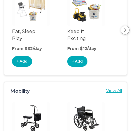
Eat, Sleep,
Keep It
Umb
Play
Exciting
Spo
From $32/day
From $12/day
Fro
+ Add
+ Add
+
Mobility
View All