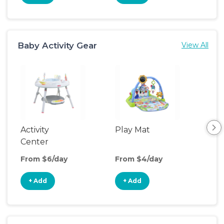
Baby Activity Gear
View All
Activity
Play Mat
Bo
Center
From $6/day
From $4/day
Fro
+ Add
+ Add
+