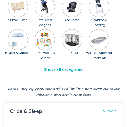
Cribs & Sleep
Strollers &
Car Seats
Mealtime &
Wagons
Feeding
Beach & Outdoor
Toys, Books &
Pet Gear
Bath & Diapering
Games
Essentials
Show all categories
Rates vary by provider and availability, and exclude taxes,
delivery, and additional fees.
Cribs & Sleep
View All