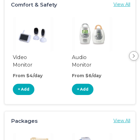
Comfort & Safety
View All
Video
Audio
Foo
Monitor
Monitor
From $4/day
From $6/day
Fro
+ Add
+ Add
+
Packages
View All