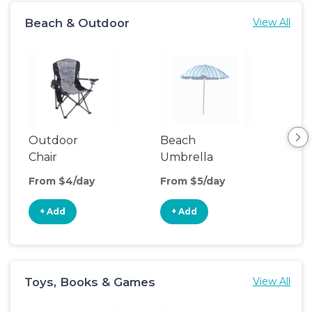
Beach & Outdoor
View All
Outdoor
Beach
Be
Chair
Umbrella
Wa
From $4/day
From $5/day
Fro
+ Add
+ Add
+
Toys, Books & Games
View All