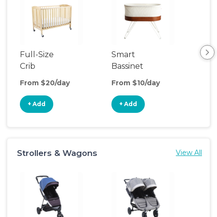
Full-Size
Smart
Pla
Crib
Bassinet
From $20/day
From $10/day
Fro
+ Add
+ Add
+
Strollers & Wagons
View All