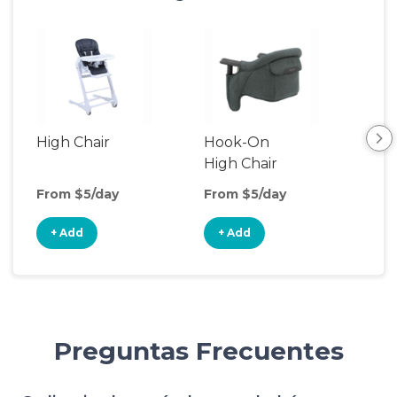
High Chair
Hook-On
Boo
High Chair
Cha
From $5/day
From $5/day
Fro
+ Add
+ Add
+
Preguntas Frecuentes