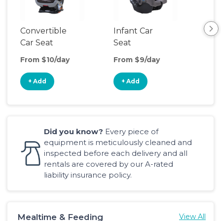
Convertible
Infant Car
Hig
Car Seat
Seat
Boo
Sea
From $10/day
From $9/day
Fro
+ Add
+ Add
+
Did you know?
Every piece of
equipment is meticulously cleaned and
inspected before each delivery and all
rentals are covered by our A-rated
liability insurance policy.
Mealtime & Feeding
View All