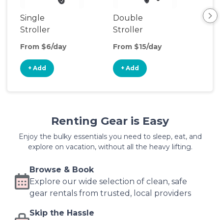
Single
Double
Str
Stroller
Stroller
Wa
From $6/day
From $15/day
Fro
+ Add
+ Add
+
Renting Gear is Easy
Enjoy the bulky essentials you need to sleep, eat, and
explore on vacation, without all the heavy lifting.
Browse & Book
Explore our wide selection of clean, safe
gear rentals from trusted, local providers
Skip the Hassle