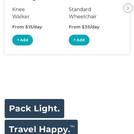
Knee
Standard
Rol
Walker
Wheelchair
From $15/day
From $35/day
Fro
+ Add
+ Add
+