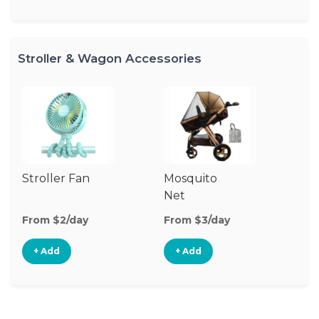
Stroller & Wagon Accessories
Stroller Fan
Mosquito
Cl
Net
S
M
From $2/day
From $3/day
Fr
+ Add
+ Add