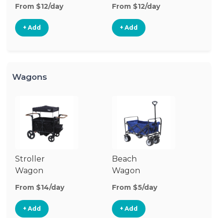
Stroller
St
From $12/day
From $12/day
Fr
+ Add
+ Add
Wagons
Stroller
Beach
Pu
Wagon
Wagon
W
From $14/day
From $5/day
Fr
+ Add
+ Add