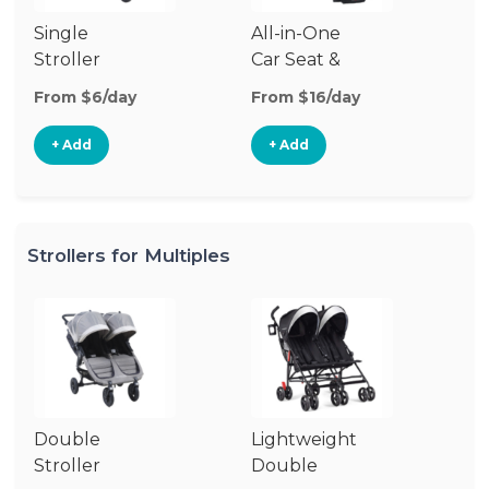
Single
All-in-One
Li
Stroller
Car Seat &
Si
Stroller
St
From $6/day
From $16/day
Fr
+ Add
+ Add
Strollers for Multiples
Double
Lightweight
Jo
Stroller
Double
D