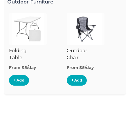
Outdoor Furniture
Folding
Outdoor
P
Table
Chair
Te
From $5/day
From $5/day
Fr
+ Add
+ Add