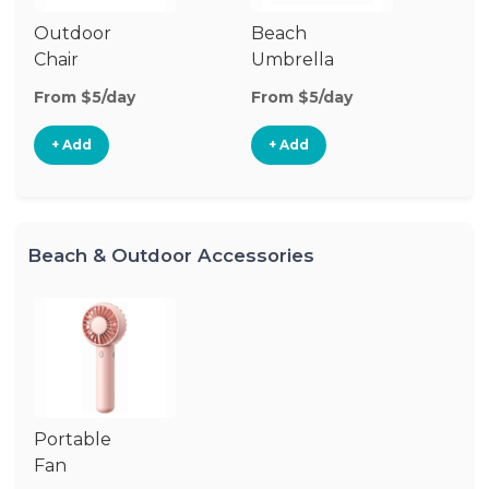
Outdoor
Beach
P
Chair
Umbrella
Te
From $5/day
From $5/day
Fr
+ Add
+ Add
Beach & Outdoor Accessories
Portable
Fan