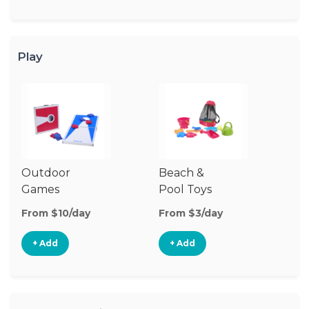
Play
Outdoor
Beach &
Wa
Games
Pool Toys
From $10/day
From $3/day
Fr
+ Add
+ Add