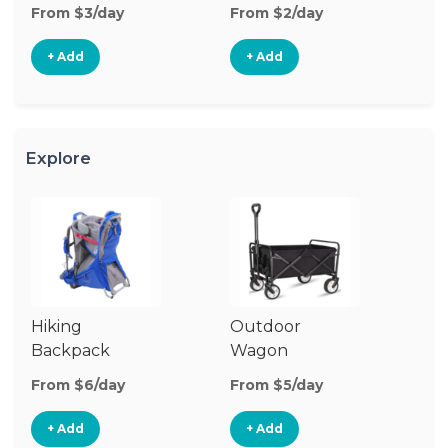
From $3/day
From $2/day
Fr
+ Add
+ Add
Explore
Hiking
Outdoor
Co
Backpack
Wagon
W
Carrier
G
From $6/day
From $5/day
Fr
+ Add
+ Add