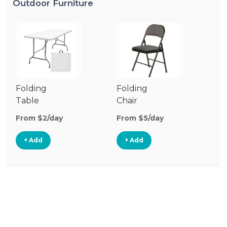
Outdoor Furniture
Folding
Folding
O
Table
Chair
Ch
From $2/day
From $5/day
Fr
+ Add
+ Add