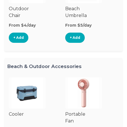
Outdoor
Beach
B
Chair
Umbrella
W
From $4/day
From $5/day
Fr
+ Add
+ Add
Beach & Outdoor Accessories
Cooler
Portable
B
Fan