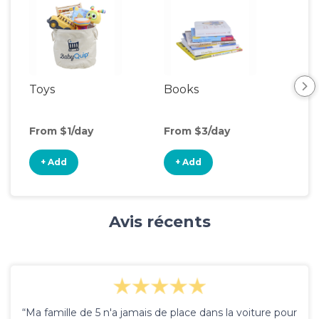
Toys
Books
Ou
Ga
From $1/day
From $3/day
Fro
+ Add
+ Add
+
Avis récents
“Ma famille de 5 n'a jamais de place dans la voiture pour