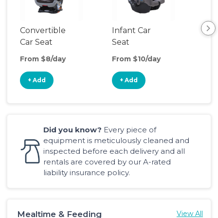
Convertible
Infant Car
Hig
Car Seat
Seat
Boo
Sea
From $8/day
From $10/day
Fro
+ Add
+ Add
+
Did you know?
Every piece of
equipment is meticulously cleaned and
inspected before each delivery and all
rentals are covered by our A-rated
liability insurance policy.
Mealtime & Feeding
View All