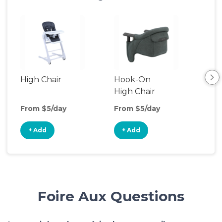
High Chair
Hook-On
Boo
High Chair
Cha
From $5/day
From $5/day
Fro
+ Add
+ Add
+
Foire Aux Questions