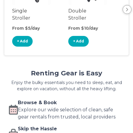
Single
Double
Str
Stroller
Stroller
Wa
From $5/day
From $10/day
Fro
+ Add
+ Add
+
Renting Gear is Easy
Enjoy the bulky essentials you need to sleep, eat, and
explore on vacation, without all the heavy lifting.
Browse & Book
Explore our wide selection of clean, safe
gear rentals from trusted, local providers
Skip the Hassle