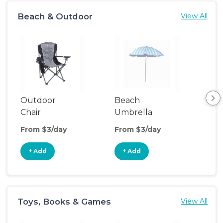
Beach & Outdoor
View All
Outdoor
Beach
Be
Chair
Umbrella
Wa
From $3/day
From $3/day
Fro
+ Add
+ Add
+
Toys, Books & Games
View All