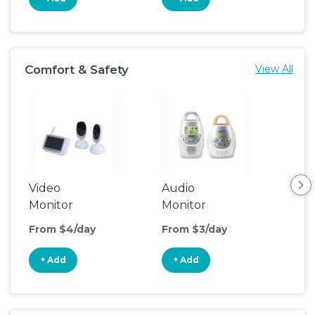
Comfort & Safety
View All
Video
Audio
Foo
Monitor
Monitor
From $4/day
From $3/day
Fro
+ Add
+ Add
+