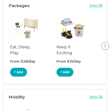
Packages
View All
Eat, Sleep,
Keep It
Umb
Play
Exciting
Spo
From $28/day
From $15/day
Fro
+ Add
+ Add
+
Mobility
View All