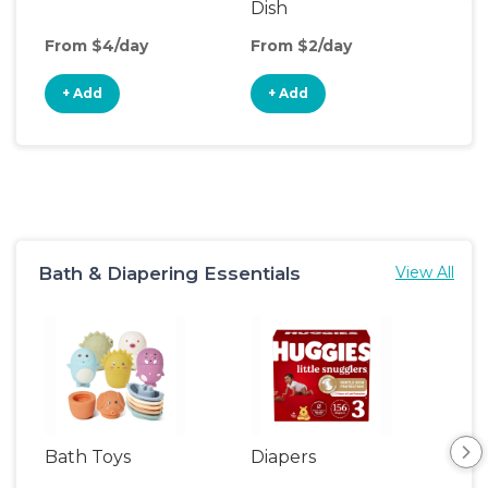
Dish
Fen
From $4/day
From $2/day
Fro
+ Add
+ Add
+
Bath & Diapering Essentials
View All
Bath Toys
Diapers
Ch
Pa