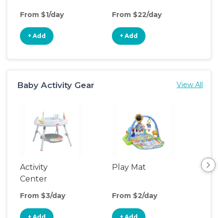
From $1/day
From $22/day
Fro
+ Add
+ Add
+
Baby Activity Gear
View All
Activity
Play Mat
Bo
Center
From $3/day
From $2/day
Fro
+ Add
+ Add
+