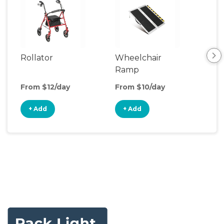
Rollator
Wheelchair
Adu
Ramp
Sto
From $12/day
From $10/day
Fro
+ Add
+ Add
+