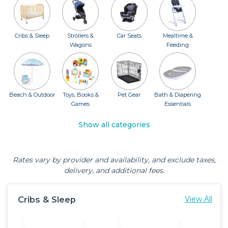
Cribs & Sleep
Strollers &
Car Seats
Mealtime &
Wagons
Feeding
Beach & Outdoor
Toys, Books &
Pet Gear
Bath & Diapering
Games
Essentials
Show all categories
Rates vary by provider and availability, and exclude taxes,
delivery, and additional fees.
Cribs & Sleep
View All