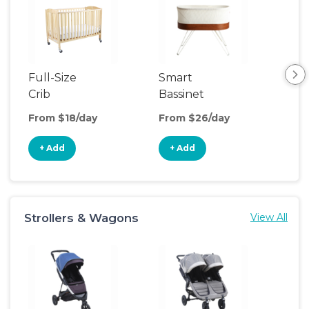
Full-Size
Smart
Pla
Crib
Bassinet
From $18/day
From $26/day
Fro
+ Add
+ Add
+
Strollers & Wagons
View All