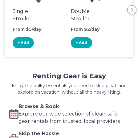
Single
Double
Str
Stroller
Stroller
Wa
From $5/day
From $2/day
Fro
+ Add
+ Add
+
Renting Gear is Easy
Enjoy the bulky essentials you need to sleep, eat, and
explore on vacation, without all the heavy lifting.
Browse & Book
Explore our wide selection of clean, safe
gear rentals from trusted, local providers
Skip the Hassle