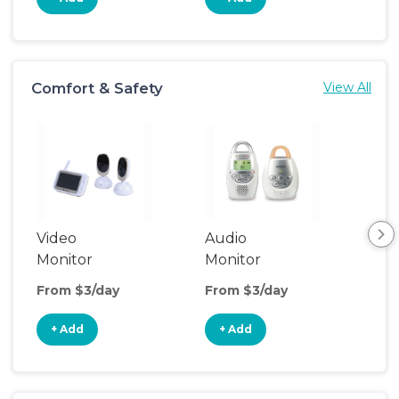
Comfort & Safety
View All
Video
Audio
Foo
Monitor
Monitor
From $3/day
From $3/day
Fro
+ Add
+ Add
+