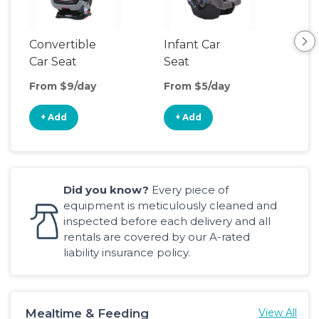
Convertible
Infant Car
Hig
Car Seat
Seat
Boo
Sea
From $9/day
From $5/day
Fro
+ Add
+ Add
+
Did you know?
Every piece of
equipment is meticulously cleaned and
inspected before each delivery and all
rentals are covered by our A-rated
liability insurance policy.
Mealtime & Feeding
View All