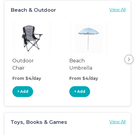
Beach & Outdoor
View All
Outdoor
Beach
Be
Chair
Umbrella
Wa
From $4/day
From $4/day
Fro
+ Add
+ Add
+
Toys, Books & Games
View All