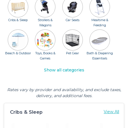
Cribs & Sleep
Strollers &
Car Seats
Mealtime &
Wagons
Feeding
Beach & Outdoor
Toys, Books &
Pet Gear
Bath & Diapering
Games
Essentials
Show all categories
Rates vary by provider and availability, and exclude taxes,
delivery, and additional fees.
Cribs & Sleep
View All