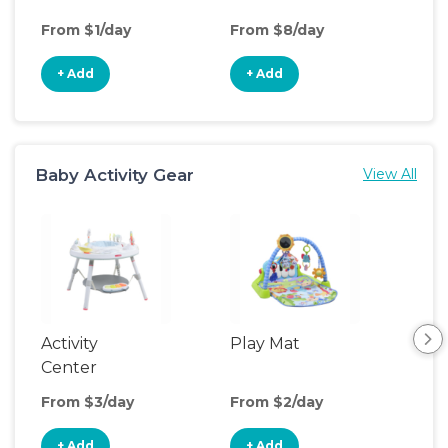
From $1/day
From $8/day
Fro
+ Add
+ Add
+
Baby Activity Gear
View All
Activity
Play Mat
Bo
Center
From $3/day
From $2/day
Fro
+ Add
+ Add
+