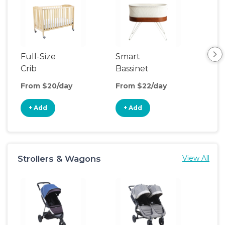
Full-Size
Smart
Pla
Crib
Bassinet
From $20/day
From $22/day
Fro
+ Add
+ Add
+
Strollers & Wagons
View All