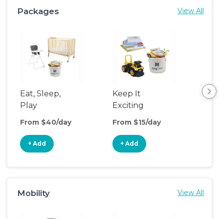
Packages
View All
Eat, Sleep,
Keep It
Umb
Play
Exciting
Spo
From $40/day
From $15/day
Fro
+ Add
+ Add
+
Mobility
View All