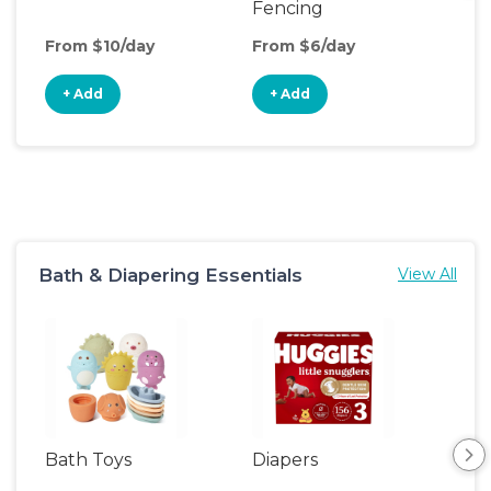
Fencing
From $10/day
From $6/day
Fro
+ Add
+ Add
+
Bath & Diapering Essentials
View All
Bath Toys
Diapers
Ch
Pa