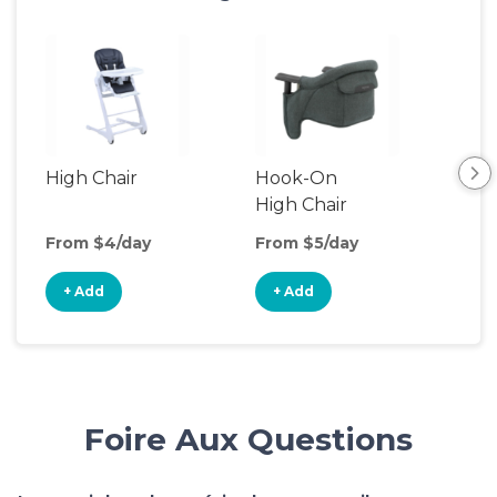
High Chair
Hook-On
Boo
High Chair
Cha
From $4/day
From $5/day
Fro
+ Add
+ Add
+
Foire Aux Questions