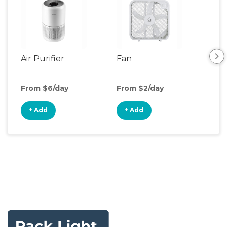
Air Purifier
Fan
Hum
From $6/day
From $2/day
Fro
+ Add
+ Add
+