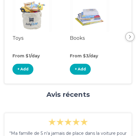
Toys
Books
Ou
Ga
From $1/day
From $3/day
Fro
+ Add
+ Add
+
Avis récents
“Ma famille de 5 n'a jamais de place dans la voiture pour