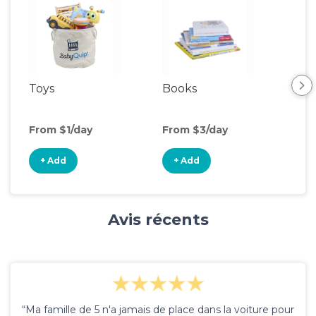
Toys
Books
Ou
Ga
From $1/day
From $3/day
Fro
+ Add
+ Add
+
Avis récents
“Ma famille de 5 n'a jamais de place dans la voiture pour