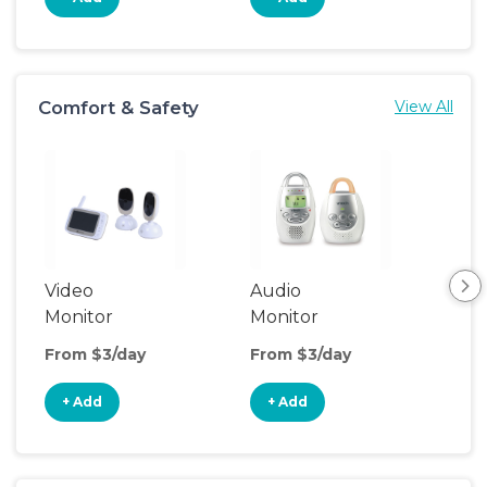
Comfort & Safety
View All
Video
Audio
Foo
Monitor
Monitor
From $3/day
From $3/day
Fro
+ Add
+ Add
+