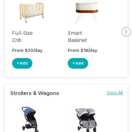
Full-Size
Smart
Pla
Crib
Bassinet
From $20/day
From $18/day
Fro
+ Add
+ Add
+
Strollers & Wagons
View All