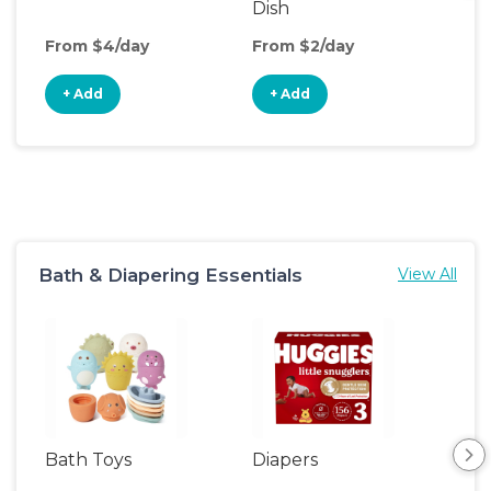
Dish
Fen
From $4/day
From $2/day
Fro
+ Add
+ Add
+
Bath & Diapering Essentials
View All
Bath Toys
Diapers
Ch
Pa