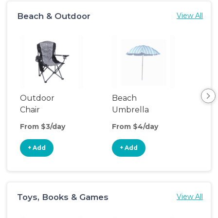
Beach & Outdoor
View All
Outdoor
Beach
Be
Chair
Umbrella
Wa
From $3/day
From $4/day
Fro
+ Add
+ Add
+
Toys, Books & Games
View All