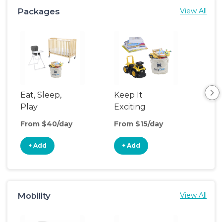
Packages
View All
Eat, Sleep,
Keep It
Umb
Play
Exciting
Spo
From $40/day
From $15/day
Fro
+ Add
+ Add
+
Mobility
View All