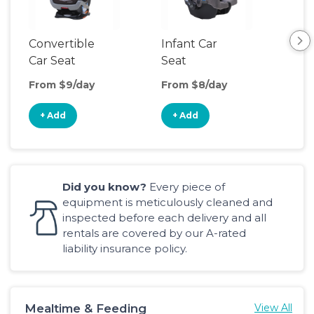
Convertible
Infant Car
Hig
Car Seat
Seat
Boo
Sea
From $9/day
From $8/day
Fro
+ Add
+ Add
+
Did you know?
Every piece of
equipment is meticulously cleaned and
inspected before each delivery and all
rentals are covered by our A-rated
liability insurance policy.
Mealtime & Feeding
View All