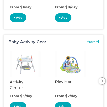
From $1/day
From $8/day
Fro
+ Add
+ Add
+
Baby Activity Gear
View All
Activity
Play Mat
Bo
Center
From $3/day
From $2/day
Fro
+ Add
+ Add
+