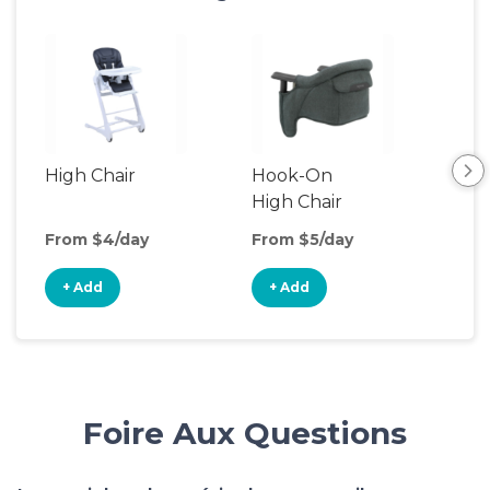
High Chair
Hook-On
Boo
High Chair
Cha
From $4/day
From $5/day
Fro
+ Add
+ Add
+
Foire Aux Questions