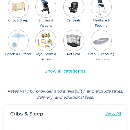
Cribs & Sleep
Strollers &
Car Seats
Mealtime &
Wagons
Feeding
Beach & Outdoor
Toys, Books &
Pet Gear
Bath & Diapering
Games
Essentials
Show all categories
Rates vary by provider and availability, and exclude taxes,
delivery, and additional fees.
Cribs & Sleep
View All