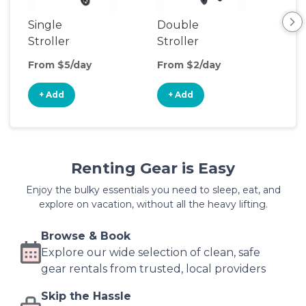
Single
Double
Str
Stroller
Stroller
Wa
From $5/day
From $2/day
Fro
+ Add
+ Add
+
Renting Gear is Easy
Enjoy the bulky essentials you need to sleep, eat, and
explore on vacation, without all the heavy lifting.
Browse & Book
Explore our wide selection of clean, safe
gear rentals from trusted, local providers
Skip the Hassle