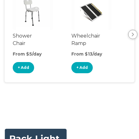
Shower
Wheelchair
Cru
Chair
Ramp
From $5/day
From $13/day
Fro
+ Add
+ Add
+