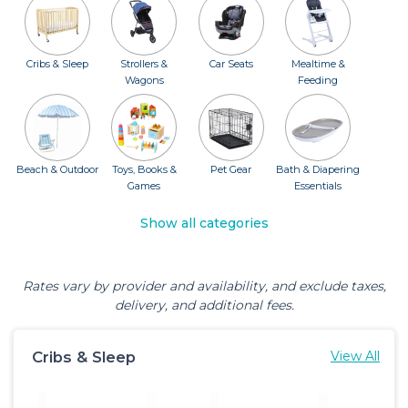
Cribs & Sleep
Strollers &
Car Seats
Mealtime &
Wagons
Feeding
Beach & Outdoor
Toys, Books &
Pet Gear
Bath & Diapering
Games
Essentials
Show all categories
Rates vary by provider and availability, and exclude taxes,
delivery, and additional fees.
Cribs & Sleep
View All