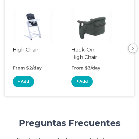
High Chair
Hook-On
Boo
High Chair
Cha
From $2/day
From $3/day
Fro
+ Add
+ Add
+
Preguntas Frecuentes