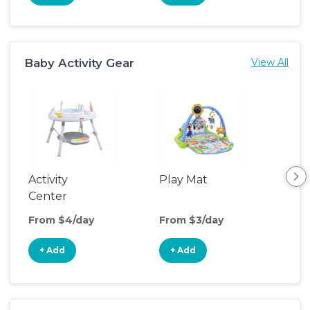
Baby Activity Gear
View All
Activity
Play Mat
Bo
Center
From $4/day
From $3/day
Fro
+ Add
+ Add
+