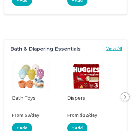
+ Add
+ Add
+
Bath & Diapering Essentials
View All
Bath Toys
Diapers
Ch
Pa
From $3/day
From $22/day
Fro
+ Add
+ Add
+