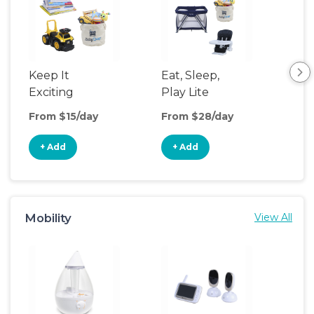
Keep It
Eat, Sleep,
Ba
Exciting
Play Lite
Bas
From $15/day
From $28/day
Fro
+ Add
+ Add
+
Mobility
View All