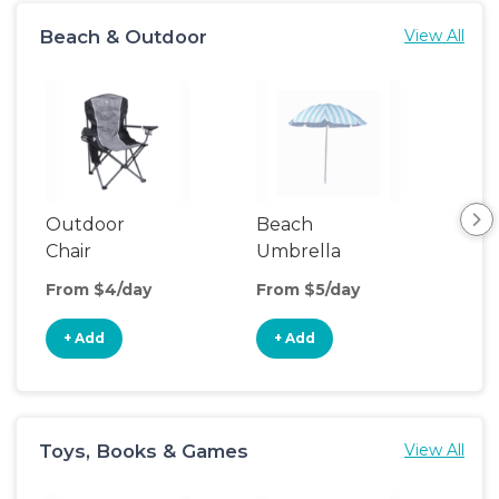
Beach & Outdoor
View All
Outdoor
Beach
Be
Chair
Umbrella
Wa
From $4/day
From $5/day
Fro
+ Add
+ Add
+
Toys, Books & Games
View All