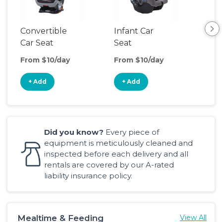
Convertible
Infant Car
Hig
Car Seat
Seat
Boo
Sea
From $10/day
From $10/day
Fro
+ Add
+ Add
+
Did you know?
Every piece of
equipment is meticulously cleaned and
inspected before each delivery and all
rentals are covered by our A-rated
liability insurance policy.
Mealtime & Feeding
View All