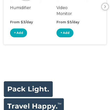
Humidifier
Video
Aud
Monitor
Mon
From $3/day
From $5/day
Fro
+ Add
+ Add
+