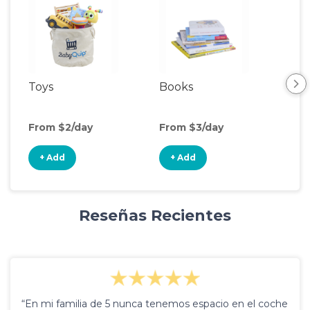
Toys
Books
Ou
Ga
From $2/day
From $3/day
Fro
+ Add
+ Add
+
Reseñas Recientes
“En mi familia de 5 nunca tenemos espacio en el coche