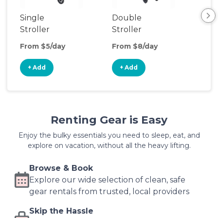
Single
Double
Str
Stroller
Stroller
Wa
From $5/day
From $8/day
Fro
+ Add
+ Add
+
Renting Gear is Easy
Enjoy the bulky essentials you need to sleep, eat, and
explore on vacation, without all the heavy lifting.
Browse & Book
Explore our wide selection of clean, safe
gear rentals from trusted, local providers
Skip the Hassle