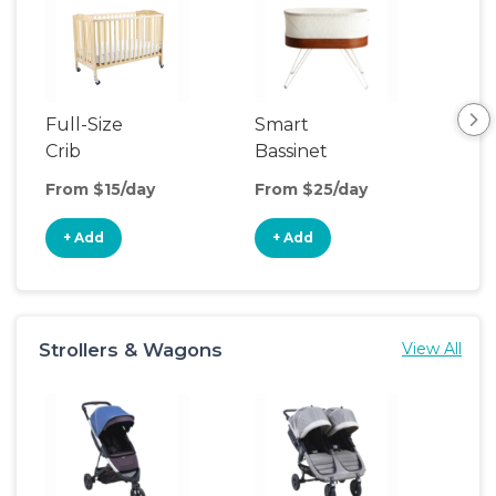
Full-Size
Smart
Pla
Crib
Bassinet
From $15/day
From $25/day
Fro
+ Add
+ Add
+
Strollers & Wagons
View All