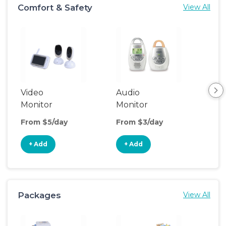
Comfort & Safety
View All
Video
Audio
Foo
Monitor
Monitor
From $5/day
From $3/day
Fro
+ Add
+ Add
+
Packages
View All