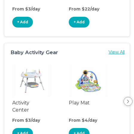
From $3/day
From $22/day
Fro
+ Add
+ Add
+
Baby Activity Gear
View All
Activity
Play Mat
Bo
Center
From $3/day
From $4/day
Fro
+ Add
+ Add
+