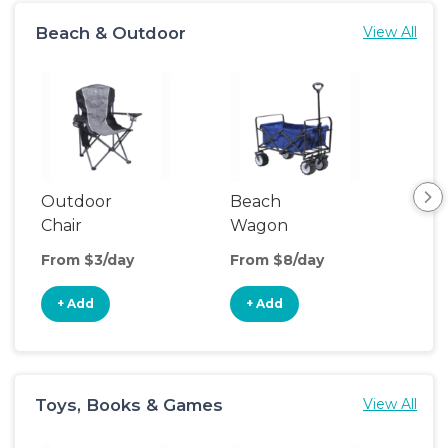
Beach & Outdoor
View All
Outdoor
Beach
Bea
Chair
Wagon
Poo
From $3/day
From $8/day
Fro
+ Add
+ Add
+
Toys, Books & Games
View All