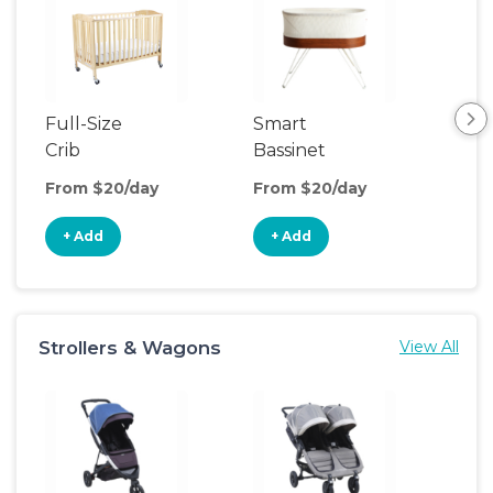
Full-Size
Smart
Pla
Crib
Bassinet
From $20/day
From $20/day
Fro
+ Add
+ Add
+
Strollers & Wagons
View All