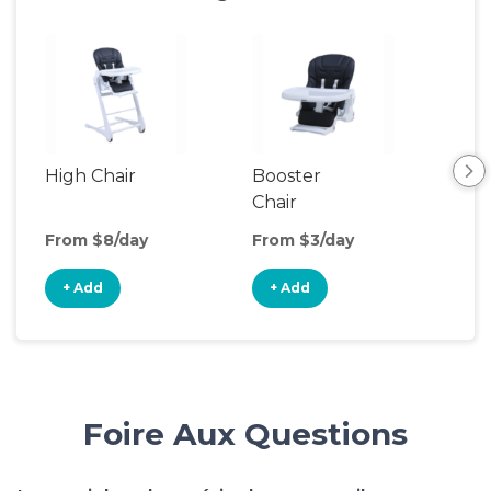
High Chair
Booster
Bot
Chair
Wa
From $8/day
From $3/day
Fro
+ Add
+ Add
+
Foire Aux Questions