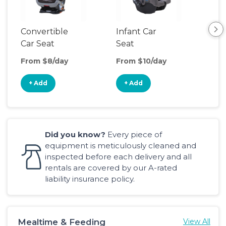
Convertible
Infant Car
Hig
Car Seat
Seat
Boo
Sea
From $8/day
From $10/day
Fro
+ Add
+ Add
+
Did you know?
Every piece of
equipment is meticulously cleaned and
inspected before each delivery and all
rentals are covered by our A-rated
liability insurance policy.
Mealtime & Feeding
View All