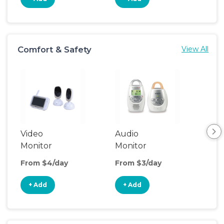
Comfort & Safety
View All
Video
Audio
Foo
Monitor
Monitor
From $4/day
From $3/day
Fro
+ Add
+ Add
+