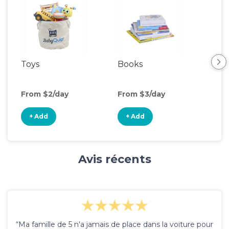
Toys
Books
Ou
Ga
From $2/day
From $3/day
Fro
+ Add
+ Add
+
Avis récents
“Ma famille de 5 n'a jamais de place dans la voiture pour