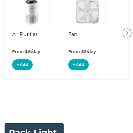
Air Purifier
Fan
Hum
From $6/day
From $5/day
Fro
+ Add
+ Add
+