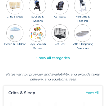
Cribs & Sleep
Strollers &
Car Seats
Mealtime &
Wagons
Feeding
Beach & Outdoor
Toys, Books &
Pet Gear
Bath & Diapering
Games
Essentials
Show all categories
Rates vary by provider and availability, and exclude taxes,
delivery, and additional fees.
Cribs & Sleep
View All