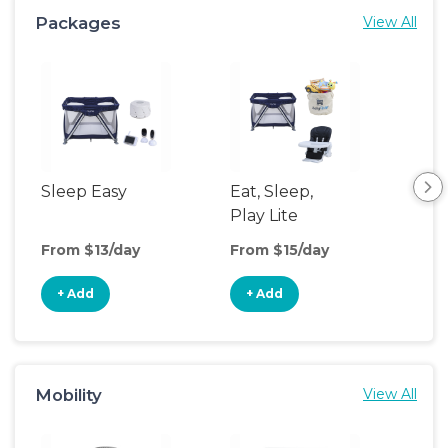
Packages
View All
Sleep Easy
Eat, Sleep,
Saf
Play Lite
So
From $13/day
From $15/day
Fro
+ Add
+ Add
+
Mobility
View All