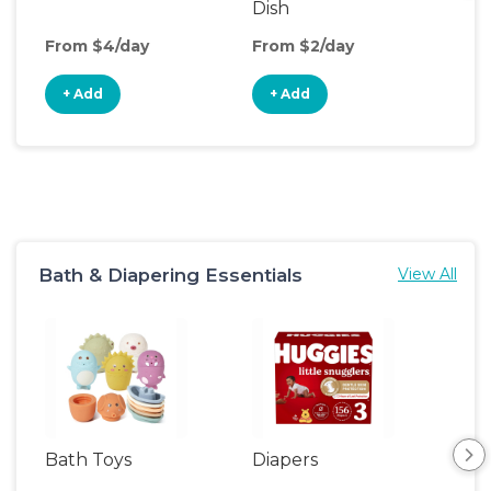
Dish
From $4/day
From $2/day
Fro
+ Add
+ Add
+
Bath & Diapering Essentials
View All
Bath Toys
Diapers
Ch
Pa