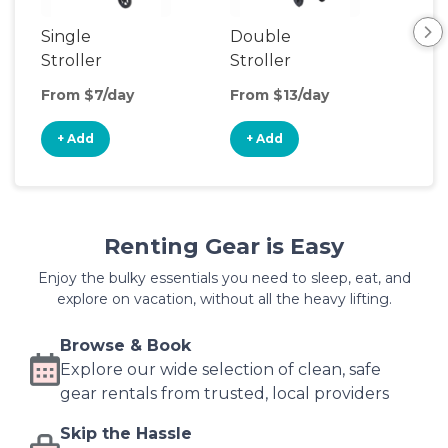
Single
Double
Str
Stroller
Stroller
Wa
From $7/day
From $13/day
Fro
+ Add
+ Add
+
Renting Gear is Easy
Enjoy the bulky essentials you need to sleep, eat, and
explore on vacation, without all the heavy lifting.
Browse & Book
Explore our wide selection of clean, safe
gear rentals from trusted, local providers
Skip the Hassle