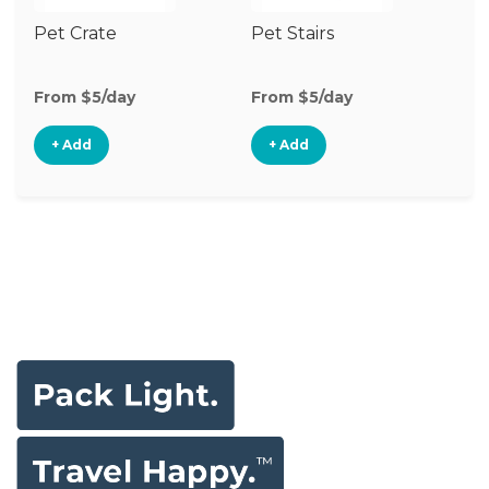
Pet Crate
Pet Stairs
Sa
From $5/day
From $5/day
Fr
+ Add
+ Add