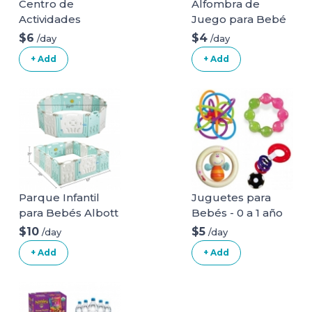
Centro de
Alfombra de
Actividades
Juego para Bebé
$6
$4
/day
/day
+ Add
+ Add
Parque Infantil
Juguetes para
para Bebés Albott
Bebés - 0 a 1 año
de 14 Paneles
$10
$5
/day
/day
+ Add
+ Add