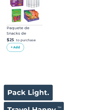
Paquete de
Snacks de
Llegada
$25
to purchase
+ Add