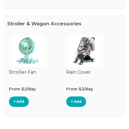
Stroller & Wagon Accessories
Stroller Fan
Rain Cover
Cl
S
M
From $2/day
From $2/day
Fr
+ Add
+ Add