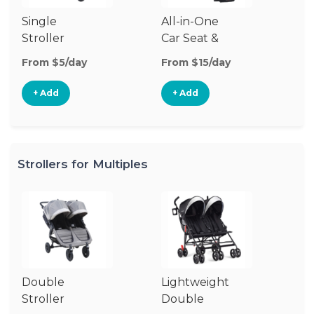
Single
All-in-One
Li
Stroller
Car Seat &
Si
Stroller
St
From $5/day
From $15/day
Fr
+ Add
+ Add
Strollers for Multiples
Double
Lightweight
Jo
Stroller
Double
D