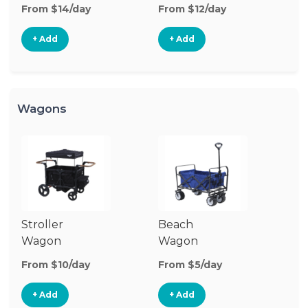
Stroller
St
From $14/day
From $12/day
Fr
+ Add
+ Add
Wagons
Stroller
Beach
Pu
Wagon
Wagon
W
From $10/day
From $5/day
Fr
+ Add
+ Add