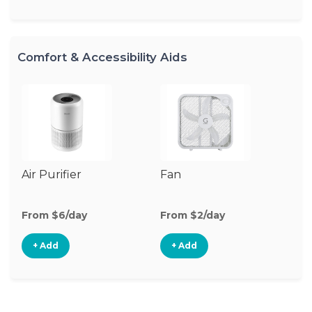
Comfort & Accessibility Aids
Air Purifier
Fan
Hu
From $6/day
From $2/day
Fr
+ Add
+ Add