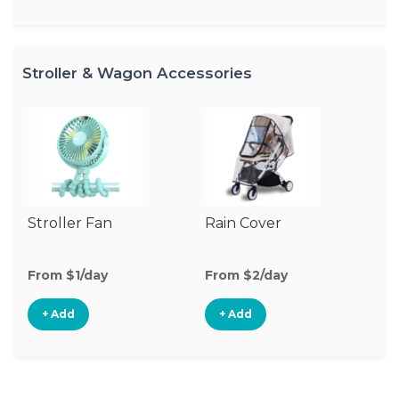
Stroller & Wagon Accessories
Stroller Fan
Rain Cover
Mo
N
From $1/day
From $2/day
Fr
+ Add
+ Add