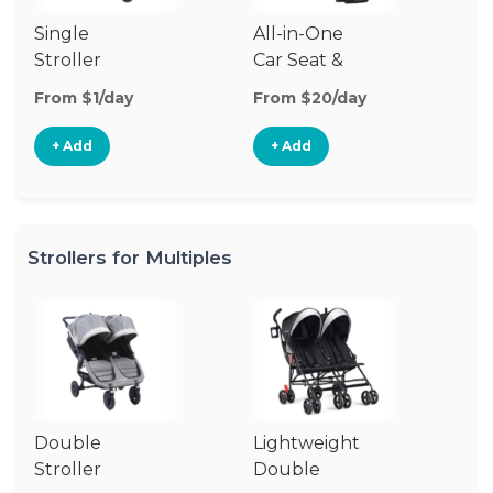
Single
All-in-One
Li
Stroller
Car Seat &
Si
Stroller
St
From $1/day
From $20/day
Fr
+ Add
+ Add
Strollers for Multiples
Double
Lightweight
Jo
Stroller
Double
D