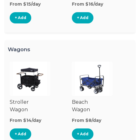
Stroller
St
From $15/day
From $16/day
Fr
+ Add
+ Add
Wagons
Stroller
Beach
Pu
Wagon
Wagon
W
From $14/day
From $8/day
Fr
+ Add
+ Add