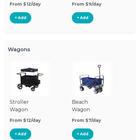
Stroller
St
From $12/day
From $9/day
Fr
+ Add
+ Add
Wagons
Stroller
Beach
Pu
Wagon
Wagon
W
From $12/day
From $7/day
Fr
+ Add
+ Add