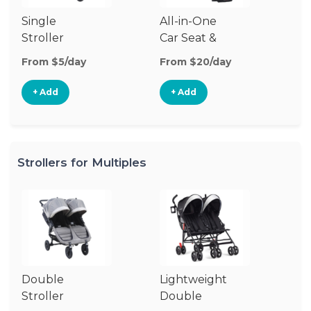
Single
All-in-One
Li
Stroller
Car Seat &
Si
Stroller
St
From $5/day
From $20/day
Fr
+ Add
+ Add
Strollers for Multiples
Double
Lightweight
Jo
Stroller
Double
D