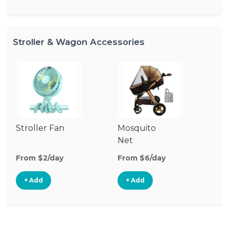
Stroller & Wagon Accessories
Stroller Fan
Mosquito
Cl
Net
S
M
From $2/day
From $6/day
Fr
+ Add
+ Add