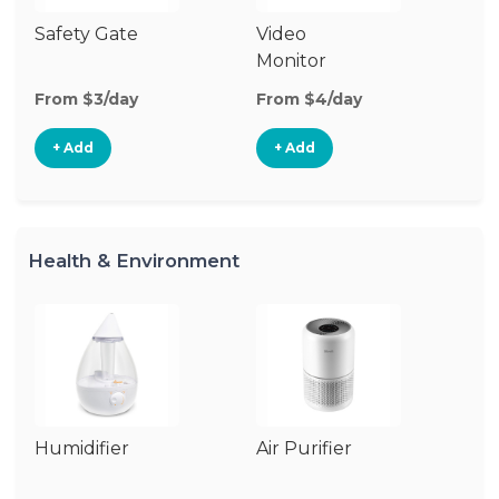
Safety Gate
Video
Ca
Monitor
Lo
From $3/day
From $4/day
Fr
+ Add
+ Add
Health & Environment
Humidifier
Air Purifier
B