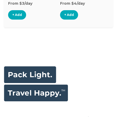
From $3/day
From $4/day
Fr
+ Add
+ Add