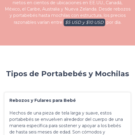
nietos en cientos de ubicaciones en EE.UU., Canadá,
México, el Caribe, Australia y Nueva Zelanda. Desde rebozos
y portabebés hasta mochilas con estructura, los precios
razonables varían entre
$5 USD y $10 USD
por día.
Tipos de Portabebés y Mochilas
Rebozos y Fulares para Bebé
Hechos de una pieza de tela larga y suave, estos
portabebés se envuelven alrededor del cuerpo de una
manera específica para sostener y apoyar a los bebés
de hasta seis meses de edad. Son cómodos y