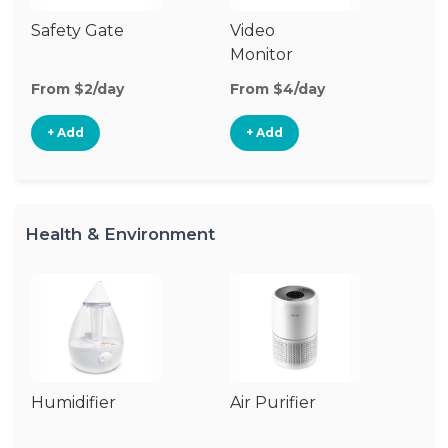
Safety Gate
Video
Au
Monitor
Mo
From $2/day
From $4/day
Fr
+ Add
+ Add
Health & Environment
Humidifier
Air Purifier
B