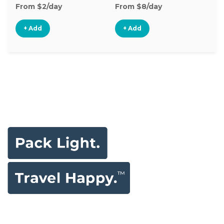
From $2/day
From $8/day
Fr
+ Add
+ Add