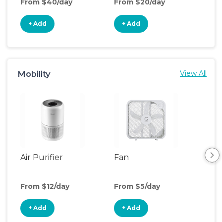
From $40/day
From $20/day
+ Add
+ Add
Mobility
View All
Air Purifier
Fan
Hum
From $12/day
From $5/day
Fro
+ Add
+ Add
+