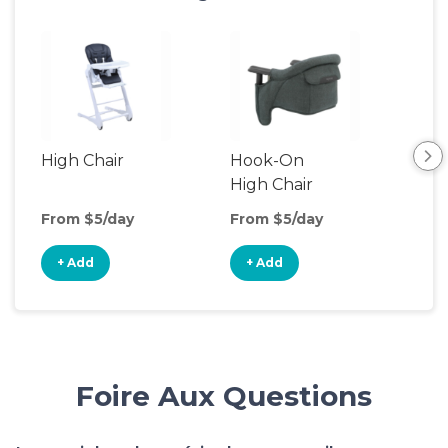
High Chair
Hook-On
Boo
High Chair
Cha
From $5/day
From $5/day
Fro
+ Add
+ Add
+
Foire Aux Questions