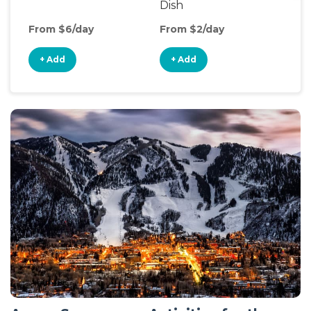
Dish
From $6/day
From $2/day
Fro
+ Add
+ Add
+