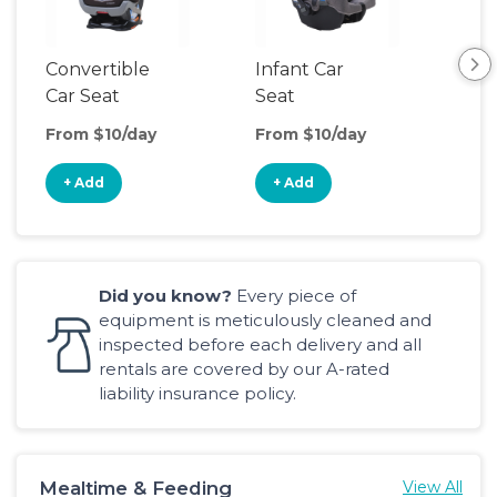
Convertible
Infant Car
Hig
Car Seat
Seat
Boo
Sea
From $10/day
From $10/day
Fro
+ Add
+ Add
+
Did you know?
Every piece of
equipment is meticulously cleaned and
inspected before each delivery and all
rentals are covered by our A-rated
liability insurance policy.
Mealtime & Feeding
View All