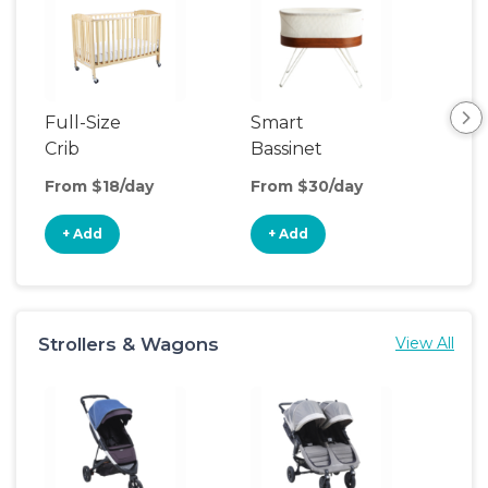
Full-Size
Smart
Pla
Crib
Bassinet
From $18/day
From $30/day
Fro
+ Add
+ Add
+
Strollers & Wagons
View All