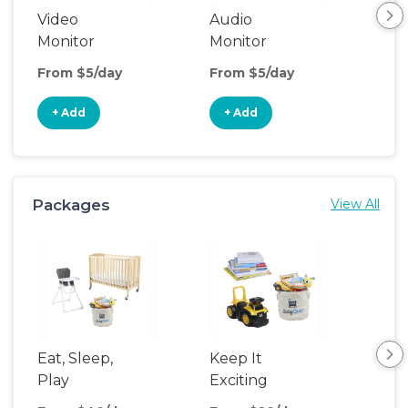
Video
Audio
Foo
Monitor
Monitor
From $5/day
From $5/day
Fro
+ Add
+ Add
+
Packages
View All
Eat, Sleep,
Keep It
Play
Exciting