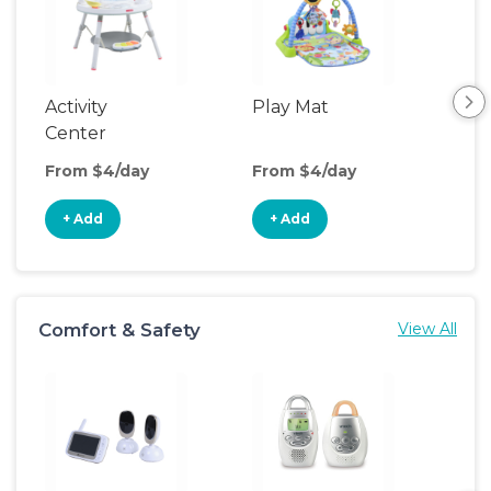
Activity
Play Mat
Bo
Center
From $4/day
From $4/day
Fro
+ Add
+ Add
+
Comfort & Safety
View All