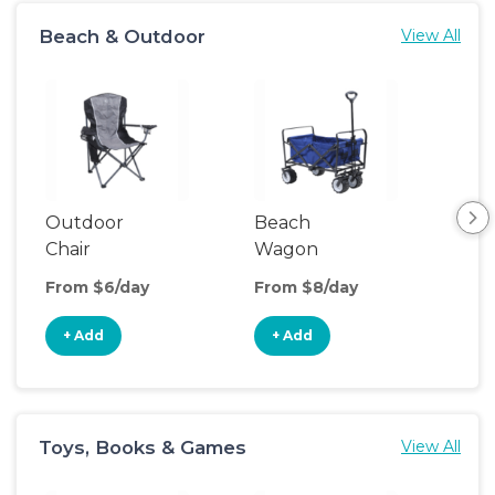
Beach & Outdoor
View All
Outdoor
Beach
Po
Chair
Wagon
Ten
From $6/day
From $8/day
Fro
+ Add
+ Add
+
Toys, Books & Games
View All