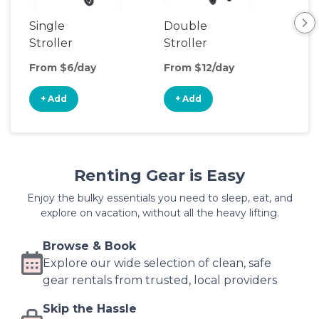
Single
Double
Str
Stroller
Stroller
Wa
From $6/day
From $12/day
Fro
+ Add
+ Add
+
Renting Gear is Easy
Enjoy the bulky essentials you need to sleep, eat, and
explore on vacation, without all the heavy lifting.
Browse & Book
Explore our wide selection of clean, safe
gear rentals from trusted, local providers
Skip the Hassle