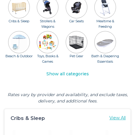
Cribs & Sleep
Strollers &
Car Seats
Mealtime &
Wagons
Feeding
Beach & Outdoor
Toys, Books &
Pet Gear
Bath & Diapering
Games
Essentials
Show all categories
Rates vary by provider and availability, and exclude taxes,
delivery, and additional fees.
Cribs & Sleep
View All