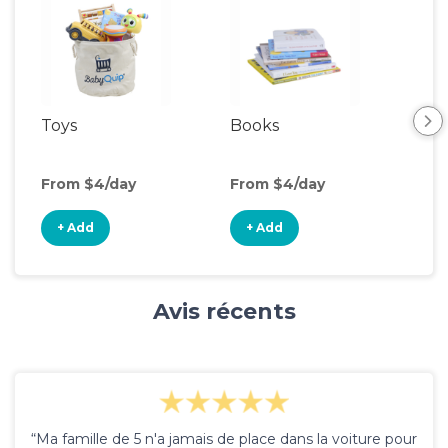
Toys
Books
Acti
Cen
From $4/day
From $4/day
Fro
+ Add
+ Add
+
Avis récents
“Ma famille de 5 n'a jamais de place dans la voiture pour