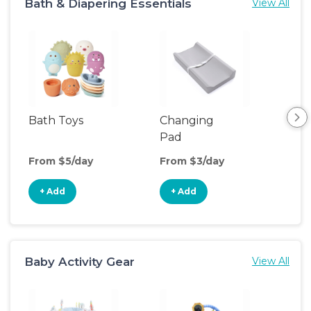
Bath & Diapering Essentials
View All
Bath Toys
Changing
Bat
Pad
From $5/day
From $3/day
Fro
+ Add
+ Add
+
Baby Activity Gear
View All