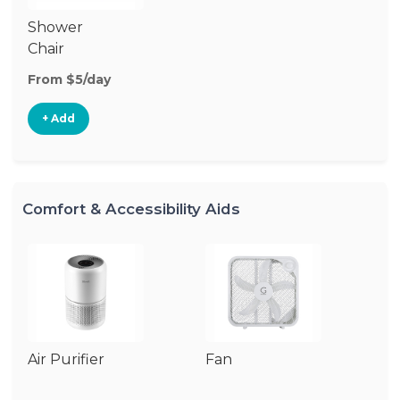
Shower
Chair
From $5/day
+ Add
Comfort & Accessibility Aids
Air Purifier
Fan
Hu