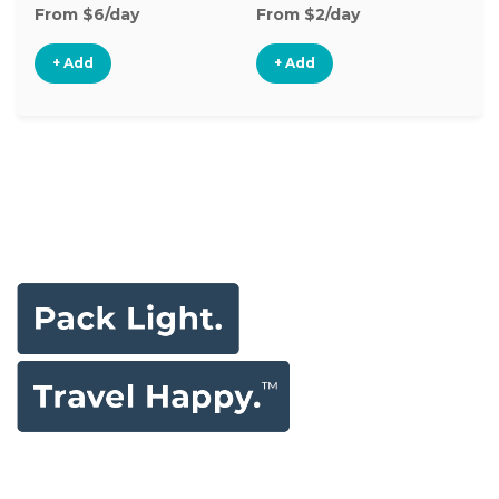
From $6/day
From $2/day
Fr
+ Add
+ Add