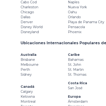
Cabo Cod
Naples
Charleston
Nueva York
Chicago
Oahu
Dallas
Orlando
Denver
Playa de Panama City
Disney World
Pensacola
Disneyland
Phoenix
Ubicaciones Internacionales Populares de
Australia
Caribe
Brisbane
Bahamas
Melbourne
St. John
Perth
St. Martin
Sídney
St. Thomas
Costa Rica
Canadá
San José
Calgary
Kelowna
Europa
Montreal
Ámsterdam