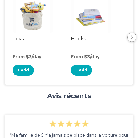
Toys
Books
Ou
Ga
From $3/day
From $3/day
Fro
+ Add
+ Add
+
Avis récents
“Ma famille de 5 n'a jamais de place dans la voiture pour