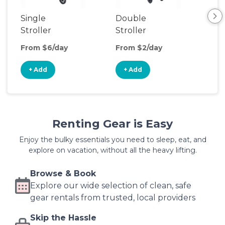
Single
Double
Str
Stroller
Stroller
Wa
From $6/day
From $2/day
Fro
+ Add
+ Add
+
Renting Gear is Easy
Enjoy the bulky essentials you need to sleep, eat, and
explore on vacation, without all the heavy lifting.
Browse & Book
Explore our wide selection of clean, safe
gear rentals from trusted, local providers
Skip the Hassle