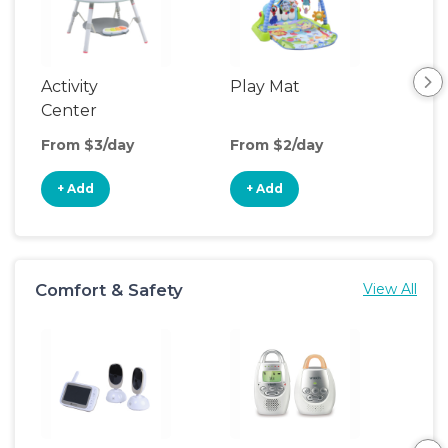
Activity
Play Mat
Bo
Center
From $3/day
From $2/day
Fro
+ Add
+ Add
+
Comfort & Safety
View All