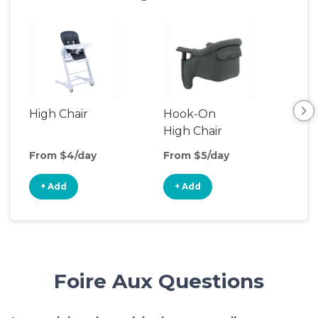
High Chair
Hook-On
Boo
High Chair
Cha
From $4/day
From $5/day
Fro
+ Add
+ Add
+
Foire Aux Questions