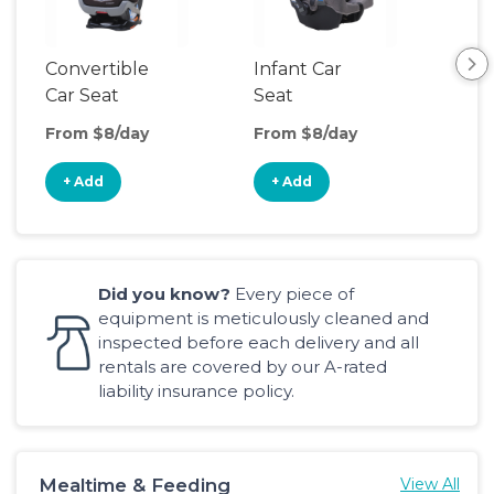
Convertible
Infant Car
Hig
Car Seat
Seat
Boo
Sea
From $8/day
From $8/day
Fro
+ Add
+ Add
+
Did you know?
Every piece of
equipment is meticulously cleaned and
inspected before each delivery and all
rentals are covered by our A-rated
liability insurance policy.
Mealtime & Feeding
View All