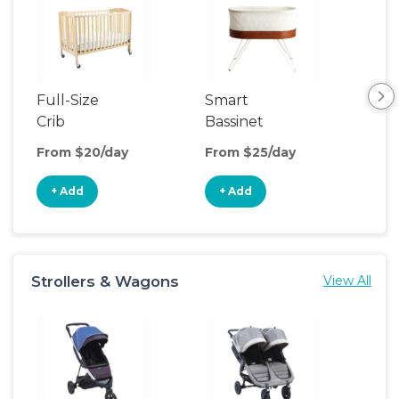
Full-Size
Smart
Pla
Crib
Bassinet
From $20/day
From $25/day
Fro
+ Add
+ Add
+
Strollers & Wagons
View All