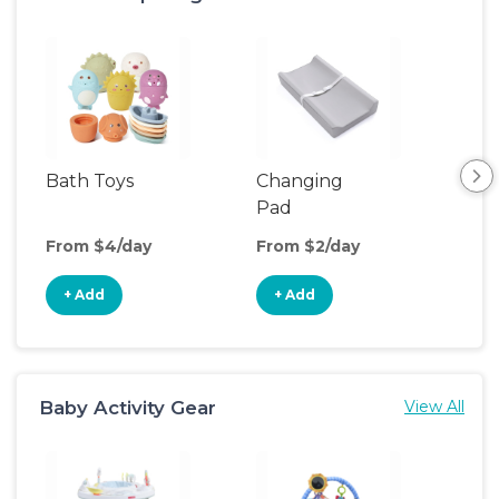
Bath Toys
Changing
Bat
Pad
From $4/day
From $2/day
Fro
+ Add
+ Add
+
Baby Activity Gear
View All