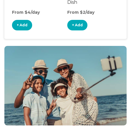
Dish
Fen
From $4/day
From $2/day
Fro
+ Add
+ Add
+