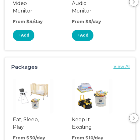
Video
Audio
Foo
Monitor
Monitor
From $4/day
From $3/day
Fro
+ Add
+ Add
+
Packages
View All
Eat, Sleep,
Keep It
Sle
Play
Exciting
From $30/day
From $10/day
Fro