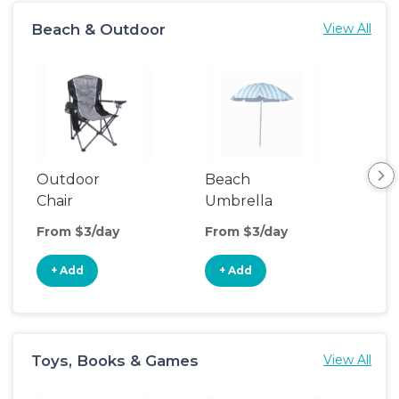
Beach & Outdoor
View All
Outdoor
Beach
Be
Chair
Umbrella
Wa
From $3/day
From $3/day
Fro
+ Add
+ Add
+
Toys, Books & Games
View All