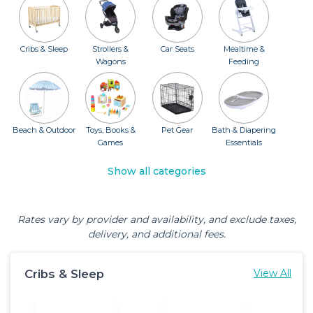
Cribs & Sleep
Strollers &
Car Seats
Mealtime &
Wagons
Feeding
Beach & Outdoor
Toys, Books &
Pet Gear
Bath & Diapering
Games
Essentials
Show all categories
Rates vary by provider and availability, and exclude taxes,
delivery, and additional fees.
Cribs & Sleep
View All