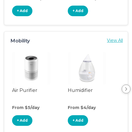
+ Add
+ Add
+
Mobility
View All
Air Purifier
Humidifier
Vid
Mon
From $5/day
From $4/day
Fro
+ Add
+ Add
+