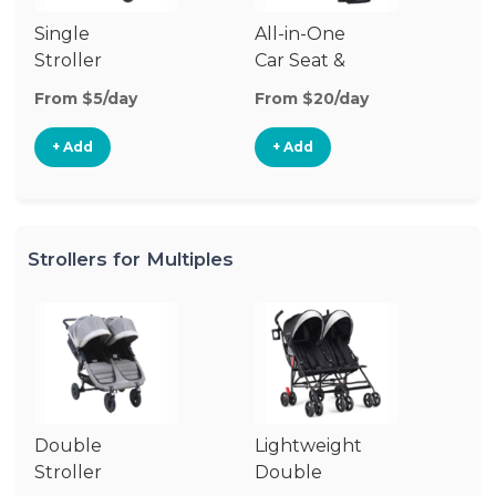
Single
All-in-One
Li
Stroller
Car Seat &
Si
Stroller
St
From $5/day
From $20/day
Fr
+ Add
+ Add
Strollers for Multiples
Double
Lightweight
Jo
Stroller
Double
D