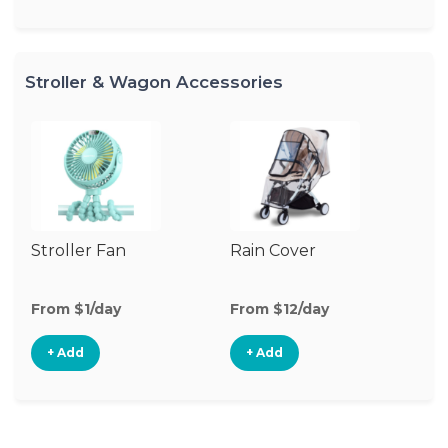
Stroller & Wagon Accessories
Stroller Fan
Rain Cover
Cl
S
M
From $1/day
From $12/day
Fr
+ Add
+ Add