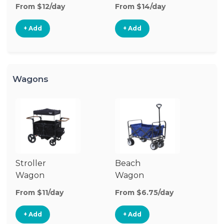
Stroller
St
From $12/day
From $14/day
Fr
+ Add
+ Add
Wagons
Stroller
Beach
Pu
Wagon
Wagon
W
From $11/day
From $6.75/day
Fr
+ Add
+ Add