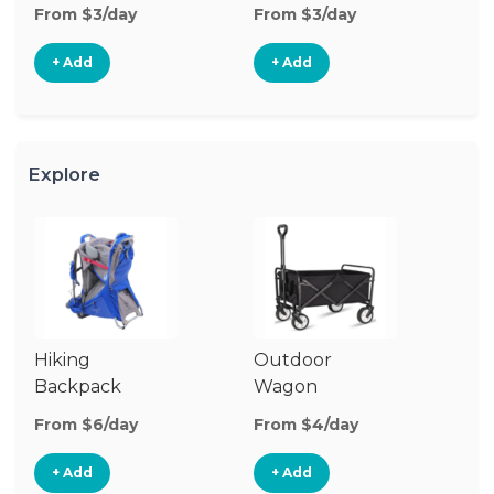
From $3/day
From $3/day
Fr
+ Add
+ Add
Explore
Hiking
Outdoor
Co
Backpack
Wagon
W
Carrier
G
From $6/day
From $4/day
Fr
+ Add
+ Add