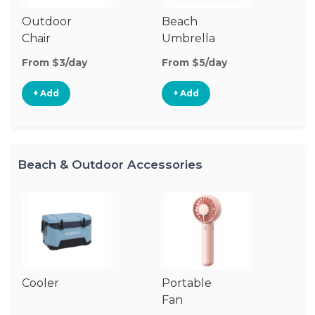
Outdoor
Beach
B
Chair
Umbrella
W
From $3/day
From $5/day
Fr
+ Add
+ Add
Beach & Outdoor Accessories
Cooler
Portable
B
Fan