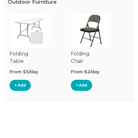
Outdoor Furniture
Folding
Folding
O
Table
Chair
Ch
From $5/day
From $2/day
Fr
+ Add
+ Add