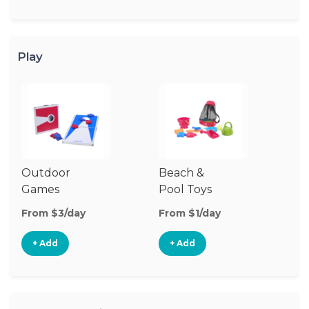
Play
Outdoor
Beach &
Wa
Games
Pool Toys
From $3/day
From $1/day
Fr
+ Add
+ Add