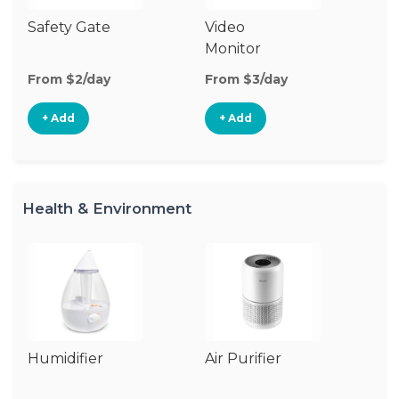
Safety Gate
Video
Ca
Monitor
Lo
From $2/day
From $3/day
Fr
+ Add
+ Add
Health & Environment
Humidifier
Air Purifier
B