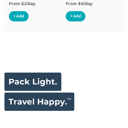
From $2/day
From $6/day
Fr
+ Add
+ Add