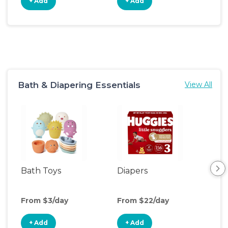
+ Add
+ Add
+
Bath & Diapering Essentials
View All
Bath Toys
Diapers
Ch
Pa
From $3/day
From $22/day
Fro
+ Add
+ Add
+