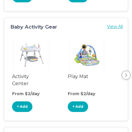
Baby Activity Gear
View All
Activity
Play Mat
Bo
Center
From $2/day
From $2/day
Fro
+ Add
+ Add
+