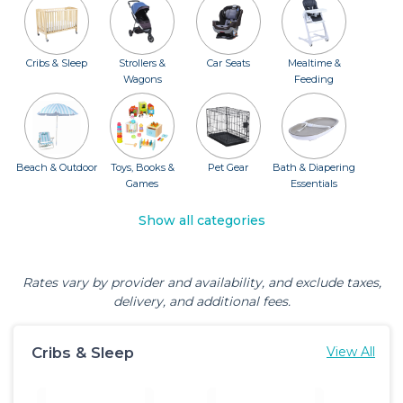
Cribs & Sleep
Strollers &
Car Seats
Mealtime &
Wagons
Feeding
Beach & Outdoor
Toys, Books &
Pet Gear
Bath & Diapering
Games
Essentials
Show all categories
Rates vary by provider and availability, and exclude taxes,
delivery, and additional fees.
Cribs & Sleep
View All