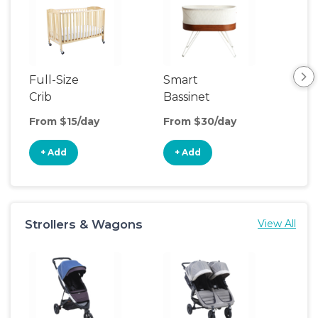
Full-Size
Smart
Pla
Crib
Bassinet
From $15/day
From $30/day
Fro
+ Add
+ Add
+
Strollers & Wagons
View All