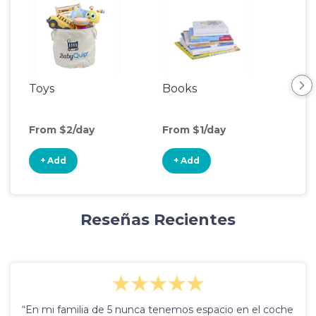
Toys
Books
Ou
Ga
From $2/day
From $1/day
Fro
+ Add
+ Add
+
Reseñas Recientes
“En mi familia de 5 nunca tenemos espacio en el coche