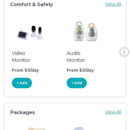
Comfort & Safety
View All
Video
Audio
Foo
Monitor
Monitor
From $3/day
From $3/day
Fro
+ Add
+ Add
+
Packages
View All