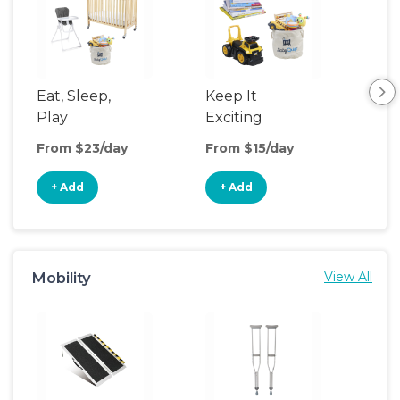
Eat, Sleep,
Keep It
Umb
Play
Exciting
Spo
From $23/day
From $15/day
Fro
+ Add
+ Add
+
Mobility
View All