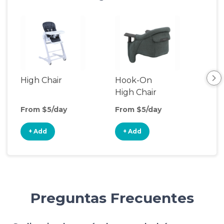
High Chair
Hook-On
Boo
High Chair
Cha
From $5/day
From $5/day
Fro
+ Add
+ Add
+
Preguntas Frecuentes