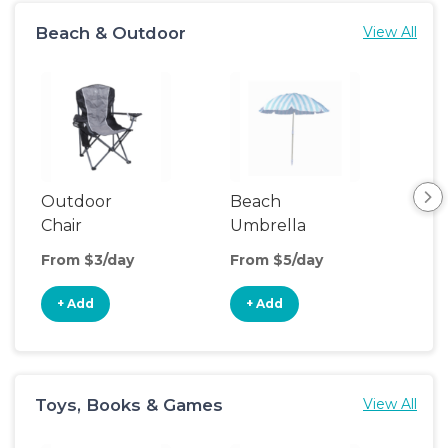
Beach & Outdoor
View All
Outdoor
Beach
Be
Chair
Umbrella
Wa
From $3/day
From $5/day
Fro
+ Add
+ Add
+
Toys, Books & Games
View All