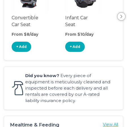
Convertible
Infant Car
Hig
Car Seat
Seat
Boo
Sea
From $8/day
From $10/day
Fro
+ Add
+ Add
+
Did you know?
Every piece of
equipment is meticulously cleaned and
inspected before each delivery and all
rentals are covered by our A-rated
liability insurance policy.
Mealtime & Feeding
View All