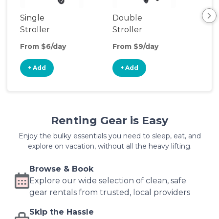
Single
Double
Str
Stroller
Stroller
Wa
From $6/day
From $9/day
Fro
+ Add
+ Add
+
Renting Gear is Easy
Enjoy the bulky essentials you need to sleep, eat, and
explore on vacation, without all the heavy lifting.
Browse & Book
Explore our wide selection of clean, safe
gear rentals from trusted, local providers
Skip the Hassle