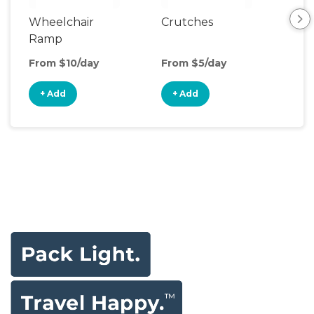
Wheelchair
Crutches
Ca
Ramp
From $10/day
From $5/day
Fro
+ Add
+ Add
+