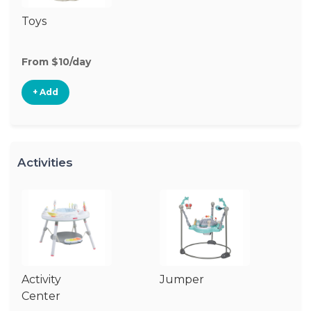
Toys
From $10/day
+ Add
Activities
Activity
Jumper
Fl
Center