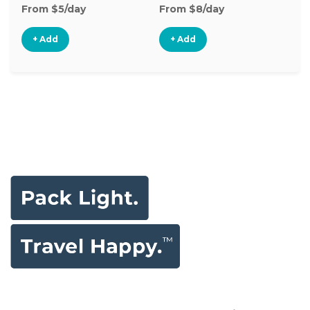
From $5/day
From $8/day
Fr
+ Add
+ Add