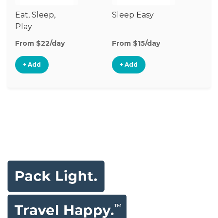
Eat, Sleep,
Sleep Easy
Cr
Play
Ma
U
From $22/day
From $15/day
Fr
+ Add
+ Add