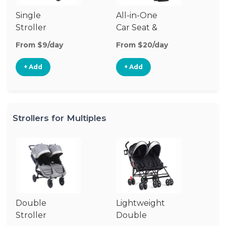
Single
All-in-One
Li
Stroller
Car Seat &
Si
Stroller
St
From $9/day
From $20/day
Fr
+ Add
+ Add
Strollers for Multiples
Double
Lightweight
Jo
Stroller
Double
D