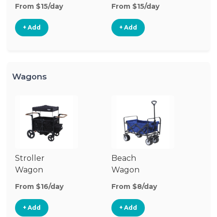
Stroller
St
From $15/day
From $15/day
Fr
+ Add
+ Add
Wagons
Stroller
Beach
Pu
Wagon
Wagon
W
From $16/day
From $8/day
Fr
+ Add
+ Add