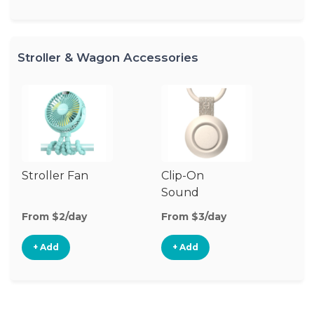
Stroller & Wagon Accessories
Stroller Fan
Clip-On
St
Sound
A
Machine
From $2/day
From $3/day
Fr
+ Add
+ Add