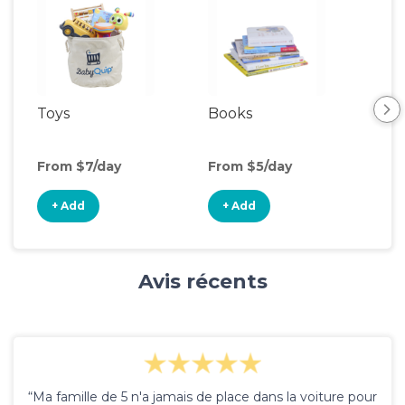
Toys
Books
Rid
From $7/day
From $5/day
Fro
+ Add
+ Add
+
Avis récents
“Ma famille de 5 n'a jamais de place dans la voiture pour