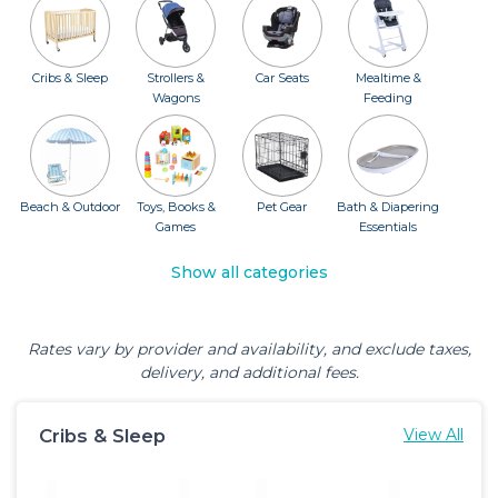
Cribs & Sleep
Strollers &
Car Seats
Mealtime &
Wagons
Feeding
Beach & Outdoor
Toys, Books &
Pet Gear
Bath & Diapering
Games
Essentials
Show all categories
Rates vary by provider and availability, and exclude taxes,
delivery, and additional fees.
Cribs & Sleep
View All