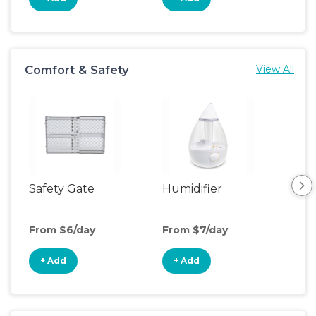
Comfort & Safety
View All
Safety Gate
Humidifier
Pla
From $6/day
From $7/day
Fro
+ Add
+ Add
+