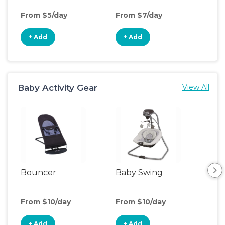
From $5/day
From $7/day
Fro
+ Add
+ Add
+
Baby Activity Gear
View All
Bouncer
Baby Swing
Flo
From $10/day
From $10/day
Fro
+ Add
+ Add
+