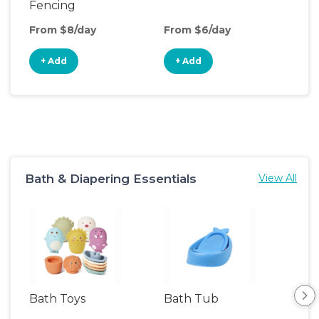
Fencing
From $8/day
From $6/day
+ Add
+ Add
Bath & Diapering Essentials
View All
Bath Toys
Bath Tub
Pot