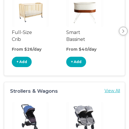
Full-Size
Smart
Pla
Crib
Bassinet
From $26/day
From $40/day
Fro
+ Add
+ Add
+
Strollers & Wagons
View All