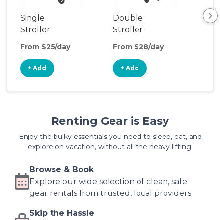
Single
Double
Jog
Stroller
Stroller
Do
Str
From $25/day
From $28/day
Fro
+ Add
+ Add
+
Renting Gear is Easy
Enjoy the bulky essentials you need to sleep, eat, and
explore on vacation, without all the heavy lifting.
Browse & Book
Explore our wide selection of clean, safe
gear rentals from trusted, local providers
Skip the Hassle