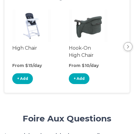
High Chair
Hook-On
Boo
High Chair
Cha
From $15/day
From $10/day
Fro
+ Add
+ Add
+
Foire Aux Questions