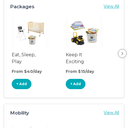
Packages
View All
Eat, Sleep,
Keep It
Eat
Play
Exciting
Pla
From $40/day
From $15/day
Fro
+ Add
+ Add
+
Mobility
View All