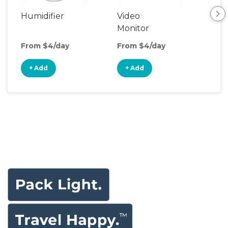
Humidifier
Video
Nig
Monitor
From $4/day
From $4/day
Fro
+ Add
+ Add
+