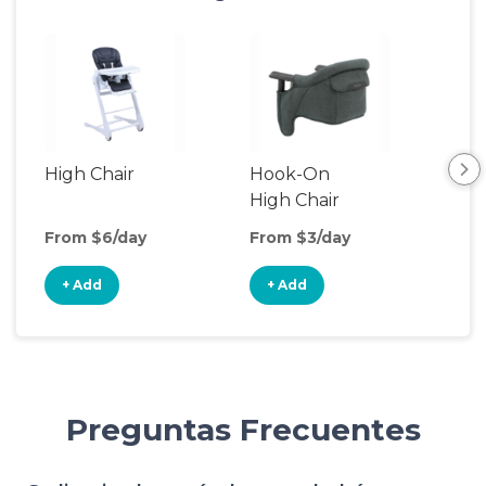
High Chair
Hook-On
Bot
High Chair
Wa
From $6/day
From $3/day
Fro
+ Add
+ Add
+
Preguntas Frecuentes