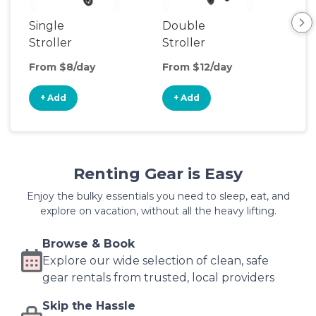
Single
Double
Jog
Stroller
Stroller
Do
Str
From $8/day
From $12/day
Fro
+ Add
+ Add
+
Renting Gear is Easy
Enjoy the bulky essentials you need to sleep, eat, and
explore on vacation, without all the heavy lifting.
Browse & Book
Explore our wide selection of clean, safe
gear rentals from trusted, local providers
Skip the Hassle