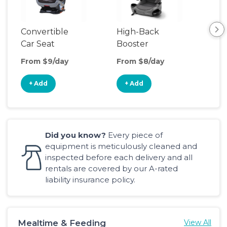
Convertible
High-Back
Bac
Car Seat
Booster
Boo
Seat
Sea
From $9/day
From $8/day
Fro
+ Add
+ Add
+
Did you know?
Every piece of
equipment is meticulously cleaned and
inspected before each delivery and all
rentals are covered by our A-rated
liability insurance policy.
Mealtime & Feeding
View All