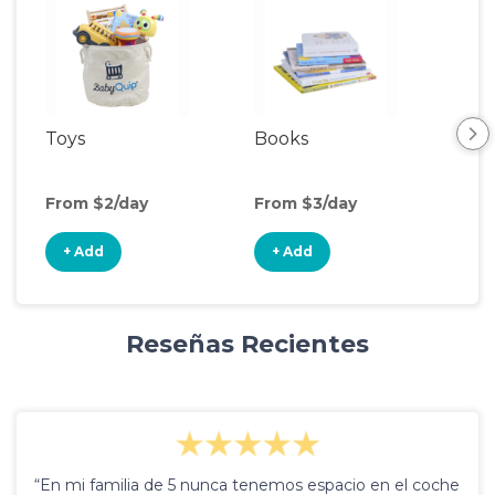
Toys
Books
Rid
From $2/day
From $3/day
Fro
+ Add
+ Add
+
Reseñas Recientes
“En mi familia de 5 nunca tenemos espacio en el coche