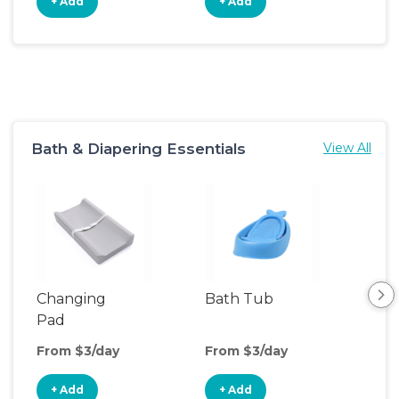
+ Add
+ Add
+
Bath & Diapering Essentials
View All
Changing
Bath Tub
Ch
Pad
Tab
From $3/day
From $3/day
Fro
+ Add
+ Add
+