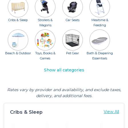
Cribs & Sleep
Strollers &
Car Seats
Mealtime &
Wagons
Feeding
Beach & Outdoor
Toys, Books &
Pet Gear
Bath & Diapering
Games
Essentials
Show all categories
Rates vary by provider and availability, and exclude taxes,
delivery, and additional fees.
Cribs & Sleep
View All