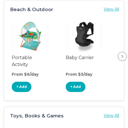
Beach & Outdoor
View All
Portable
Baby Carrier
Por
Activity
Acti
Center
Cen
From $6/day
From $5/day
Fro
+ Add
+ Add
+
Toys, Books & Games
View All