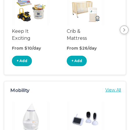
Keep It
Crib &
Sl
Exciting
Mattress
& P
Upgrade
From $10/day
From $26/day
Fro
+ Add
+ Add
+
Mobility
View All