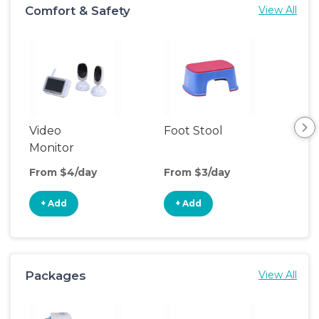
Comfort & Safety
View All
Video
Foot Stool
Hum
Monitor
From $4/day
From $3/day
Fro
+ Add
+ Add
+
Packages
View All