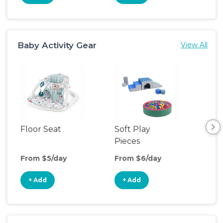
Baby Activity Gear
View All
Floor Seat
Soft Play
Por
Pieces
Acti
Cen
From $5/day
From $6/day
Fro
+ Add
+ Add
+