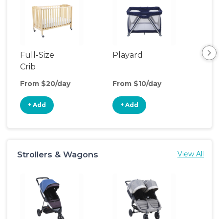
Full-Size
Playard
Sl
Crib
From $20/day
From $10/day
Fro
+ Add
+ Add
+
Strollers & Wagons
View All