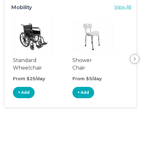
Mobility
View All
Standard
Shower
Adu
Wheelchair
Chair
Wal
From $25/day
From $5/day
Fro
+ Add
+ Add
+