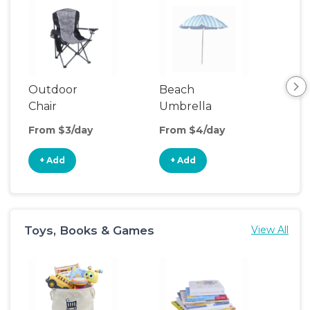
Outdoor
Beach
Be
Chair
Umbrella
Wa
From $3/day
From $4/day
Fro
+ Add
+ Add
+
Toys, Books & Games
View All