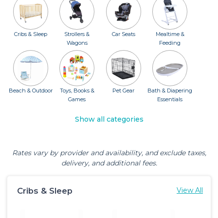
Cribs & Sleep
Strollers &
Car Seats
Mealtime &
Wagons
Feeding
Beach & Outdoor
Toys, Books &
Pet Gear
Bath & Diapering
Games
Essentials
Show all categories
Rates vary by provider and availability, and exclude taxes,
delivery, and additional fees.
Cribs & Sleep
View All