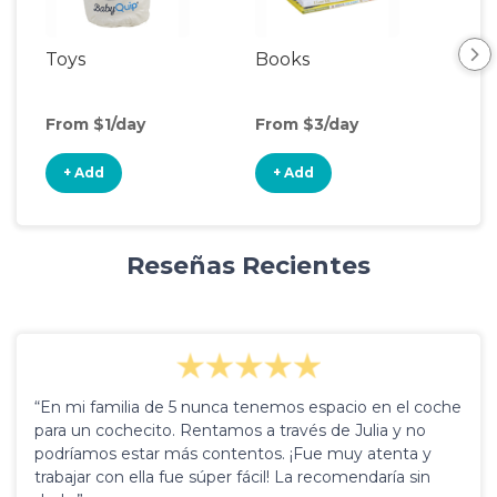
Toys
Books
Ou
Ga
From $1/day
From $3/day
Fro
+ Add
+ Add
+
Reseñas Recientes
“En mi familia de 5 nunca tenemos espacio en el coche
para un cochecito. Rentamos a través de Julia y no
podríamos estar más contentos. ¡Fue muy atenta y
trabajar con ella fue súper fácil! La recomendaría sin