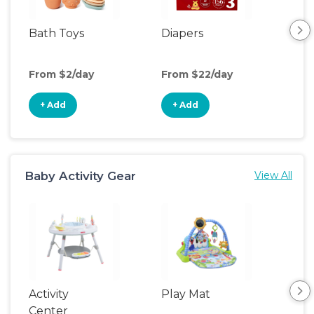
Bath Toys
Diapers
Ch
Pa
From $2/day
From $22/day
Fro
+ Add
+ Add
+
Baby Activity Gear
View All
Activity
Play Mat
Bo
Center