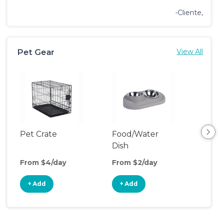
-Cliente,
Pet Gear
View All
Pet Crate
Food/Water
Pet
Dish
From $4/day
From $2/day
Fro
+ Add
+ Add
+