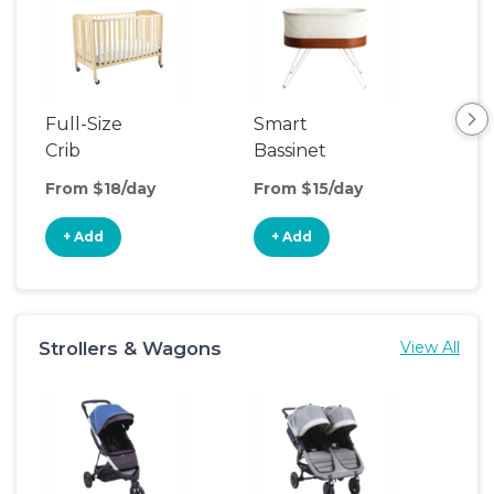
Full-Size
Smart
Pla
Crib
Bassinet
From $18/day
From $15/day
Fro
+ Add
+ Add
+
Strollers & Wagons
View All