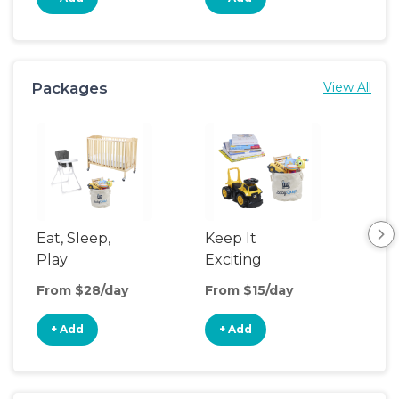
Packages
View All
Eat, Sleep,
Keep It
Umb
Play
Exciting
Spo
From $28/day
From $15/day
Fro
+ Add
+ Add
+