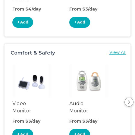
From $4/day
From $3/day
Fro
+ Add
+ Add
+
Comfort & Safety
View All
Video
Audio
Foo
Monitor
Monitor
From $3/day
From $3/day
Fro
+ Add
+ Add
+