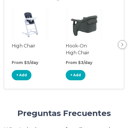
High Chair
Hook-On
Boo
High Chair
Cha
From $5/day
From $3/day
Fro
+ Add
+ Add
+
Preguntas Frecuentes