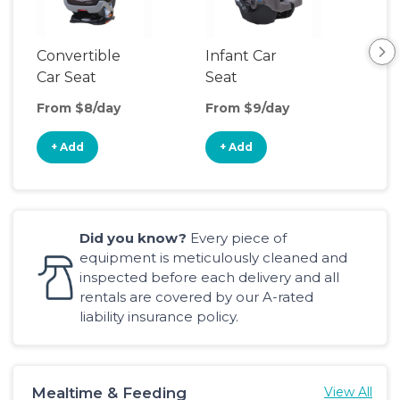
Convertible
Infant Car
Hig
Car Seat
Seat
Boo
Sea
From $8/day
From $9/day
Fro
+ Add
+ Add
+
Did you know?
Every piece of
equipment is meticulously cleaned and
inspected before each delivery and all
rentals are covered by our A-rated
liability insurance policy.
Mealtime & Feeding
View All