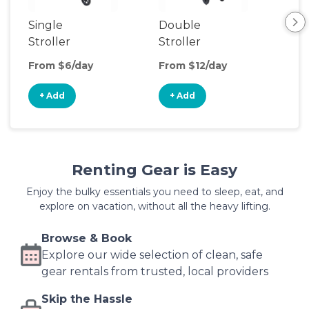
Single
Double
Str
Stroller
Stroller
Wa
From $6/day
From $12/day
Fro
+ Add
+ Add
+
Renting Gear is Easy
Enjoy the bulky essentials you need to sleep, eat, and
explore on vacation, without all the heavy lifting.
Browse & Book
Explore our wide selection of clean, safe
gear rentals from trusted, local providers
Skip the Hassle