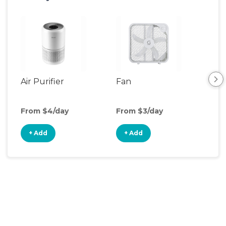
Air Purifier
Fan
Hum
From $4/day
From $3/day
Fro
+ Add
+ Add
+