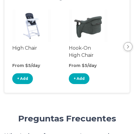
High Chair
Hook-On
Boo
High Chair
Cha
From $5/day
From $5/day
Fro
+ Add
+ Add
+
Preguntas Frecuentes