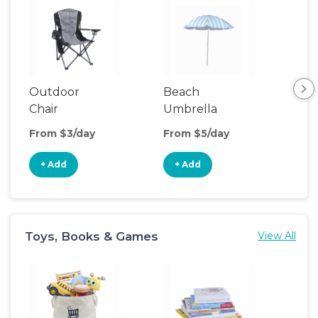
Outdoor
Beach
Be
Chair
Umbrella
Wa
From $3/day
From $5/day
Fro
+ Add
+ Add
+
Toys, Books & Games
View All