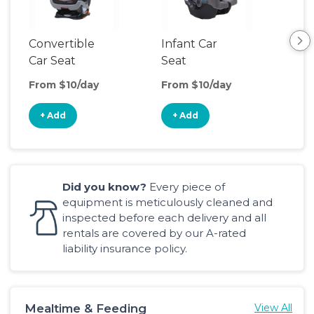
Convertible
Infant Car
Hig
Car Seat
Seat
Boo
Sea
From $10/day
From $10/day
Fro
+ Add
+ Add
+
Did you know?
Every piece of
equipment is meticulously cleaned and
inspected before each delivery and all
rentals are covered by our A-rated
liability insurance policy.
Mealtime & Feeding
View All