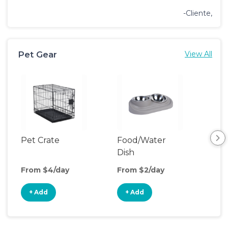
-Cliente,
Pet Gear
View All
Pet Crate
Food/Water
Pet
Dish
From $4/day
From $2/day
Fro
+ Add
+ Add
+