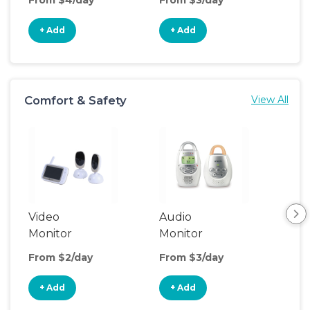
+ Add
+ Add
+
Comfort & Safety
View All
Video
Audio
Foo
Monitor
Monitor
From $2/day
From $3/day
Fro
+ Add
+ Add
+