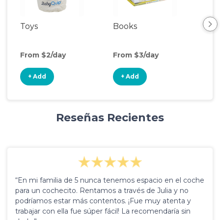
Toys
Books
Ou
Ga
From $2/day
From $3/day
Fro
+ Add
+ Add
+
Reseñas Recientes
“En mi familia de 5 nunca tenemos espacio en el coche
para un cochecito. Rentamos a través de Julia y no
podríamos estar más contentos. ¡Fue muy atenta y
trabajar con ella fue súper fácil! La recomendaría sin