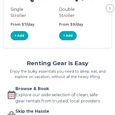
Single
Double
Str
Stroller
Stroller
Wa
From $7/day
From $9/day
Fro
+ Add
+ Add
+
Renting Gear is Easy
Enjoy the bulky essentials you need to sleep, eat, and
explore on vacation, without all the heavy lifting.
Browse & Book
Explore our wide selection of clean, safe
gear rentals from trusted, local providers
Skip the Hassle