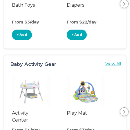
Bath Toys
Diapers
Ch
Pa
From $3/day
From $22/day
Fro
+ Add
+ Add
+
Baby Activity Gear
View All
Activity
Play Mat
Bo
Center
From $4/day
From $3/day
Fro