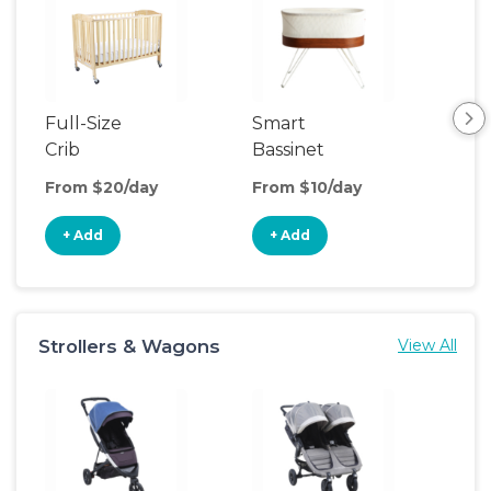
Full-Size
Smart
Pla
Crib
Bassinet
From $20/day
From $10/day
Fro
+ Add
+ Add
+
Strollers & Wagons
View All