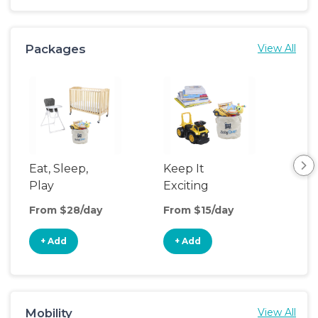
Packages
View All
Eat, Sleep,
Keep It
Sle
Play
Exciting
From $28/day
From $15/day
Fro
+ Add
+ Add
+
Mobility
View All