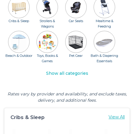
Cribs & Sleep
Strollers &
Car Seats
Mealtime &
Wagons
Feeding
Beach & Outdoor
Toys, Books &
Pet Gear
Bath & Diapering
Games
Essentials
Show all categories
Rates vary by provider and availability, and exclude taxes,
delivery, and additional fees.
Cribs & Sleep
View All