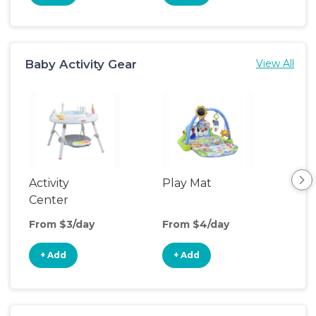
Baby Activity Gear
View All
Activity
Play Mat
Bo
Center
From $3/day
From $4/day
Fro
+ Add
+ Add
+