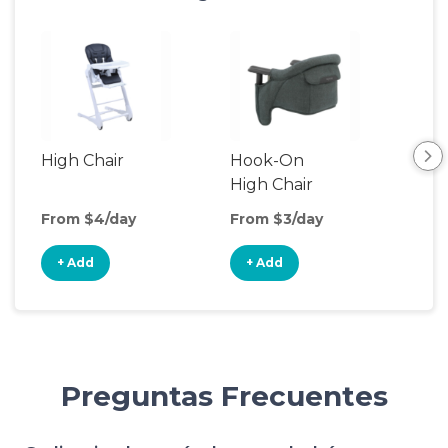
High Chair
Hook-On
Boo
High Chair
Cha
From $4/day
From $3/day
Fro
+ Add
+ Add
+
Preguntas Frecuentes