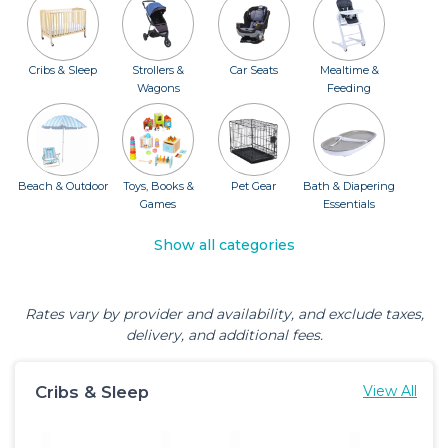
Cribs & Sleep
Strollers &
Car Seats
Mealtime &
Wagons
Feeding
Beach & Outdoor
Toys, Books &
Pet Gear
Bath & Diapering
Games
Essentials
Show all categories
Rates vary by provider and availability, and exclude taxes,
delivery, and additional fees.
Cribs & Sleep
View All