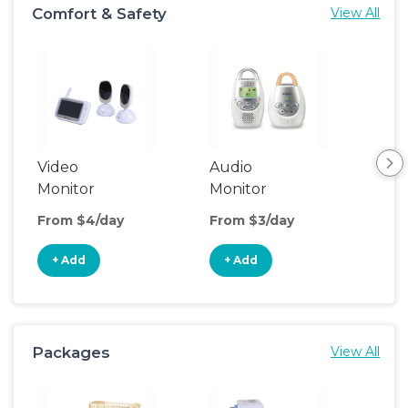
Comfort & Safety
View All
Video
Audio
Foo
Monitor
Monitor
From $4/day
From $3/day
Fro
+ Add
+ Add
+
Packages
View All