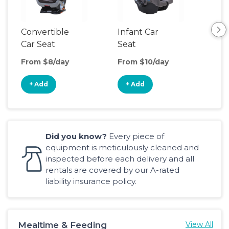
Convertible
Infant Car
Hig
Car Seat
Seat
Boo
Sea
From $8/day
From $10/day
Fro
+ Add
+ Add
+
Did you know?
Every piece of
equipment is meticulously cleaned and
inspected before each delivery and all
rentals are covered by our A-rated
liability insurance policy.
Mealtime & Feeding
View All