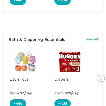
+ Add
+ Add
+
Bath & Diapering Essentials
View All
Bath Toys
Diapers
Ch
Pa
From $3/day
From $22/day
Fro
+ Add
+ Add
+