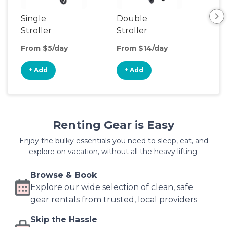
Single
Double
Str
Stroller
Stroller
Wa
From $5/day
From $14/day
Fro
+ Add
+ Add
+
Renting Gear is Easy
Enjoy the bulky essentials you need to sleep, eat, and
explore on vacation, without all the heavy lifting.
Browse & Book
Explore our wide selection of clean, safe
gear rentals from trusted, local providers
Skip the Hassle