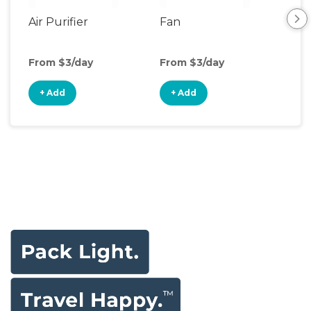
Air Purifier
Fan
Hum
From $3/day
From $3/day
Fro
+ Add
+ Add
+