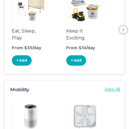
Eat, Sleep,
Keep It
Th
Play
Exciting
We
From $35/day
From $10/day
Fro
+ Add
+ Add
+
Mobility
View All