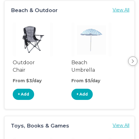
Beach & Outdoor
View All
Outdoor
Beach
Be
Chair
Umbrella
Wa
From $3/day
From $5/day
Fro
+ Add
+ Add
+
Toys, Books & Games
View All