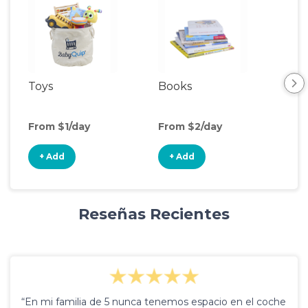
Toys
Books
Ou
Ga
From $1/day
From $2/day
Fro
+ Add
+ Add
+
Reseñas Recientes
“En mi familia de 5 nunca tenemos espacio en el coche