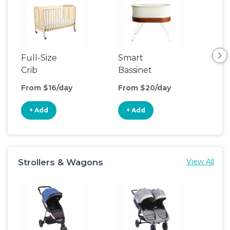
Full-Size
Smart
Pla
Crib
Bassinet
From $16/day
From $20/day
Fro
+ Add
+ Add
+
Strollers & Wagons
View All