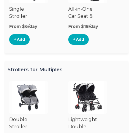
Single
All-in-One
Li
Stroller
Car Seat &
Si
Stroller
St
From $6/day
From $18/day
Fr
+ Add
+ Add
Strollers for Multiples
Double
Lightweight
Jo
Stroller
Double
D