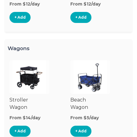
Stroller
St
From $12/day
From $12/day
Fr
+ Add
+ Add
Wagons
Stroller
Beach
O
Wagon
Wagon
W
From $14/day
From $5/day
Fr
+ Add
+ Add