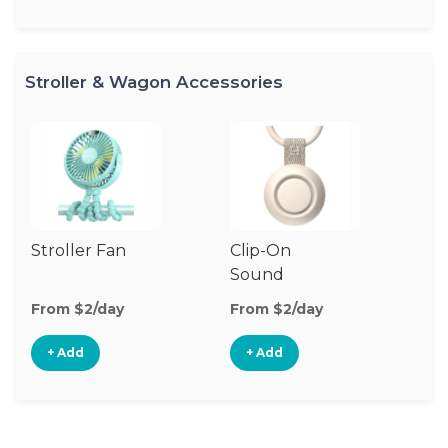
Stroller & Wagon Accessories
Stroller Fan
Clip-On
St
Sound
A
Machine
From $2/day
From $2/day
Fr
+ Add
+ Add