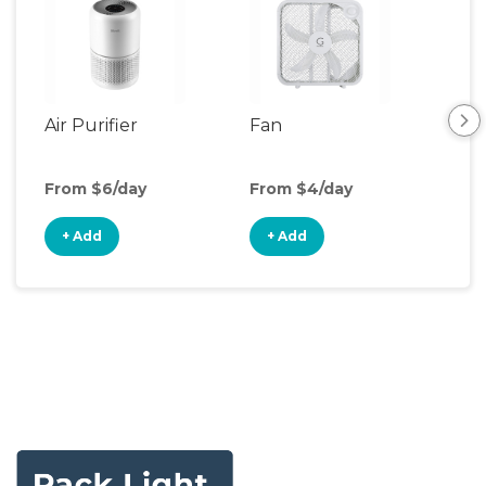
Air Purifier
Fan
Hum
From $6/day
From $4/day
Fro
+ Add
+ Add
+