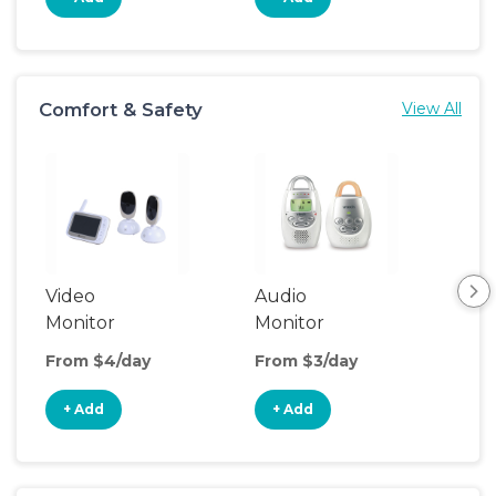
Comfort & Safety
View All
Video
Audio
Foo
Monitor
Monitor
From $4/day
From $3/day
Fro
+ Add
+ Add
+