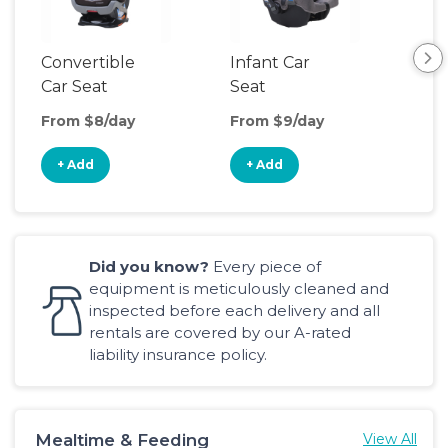
Convertible
Infant Car
Hig
Car Seat
Seat
Boo
Sea
From $8/day
From $9/day
Fro
+ Add
+ Add
+
Did you know?
Every piece of
equipment is meticulously cleaned and
inspected before each delivery and all
rentals are covered by our A-rated
liability insurance policy.
Mealtime & Feeding
View All