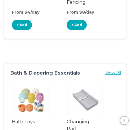
Fencing
From $4/day
From $8/day
Fro
+ Add
+ Add
+
Bath & Diapering Essentials
View All
Bath Toys
Changing
Bat
Pad