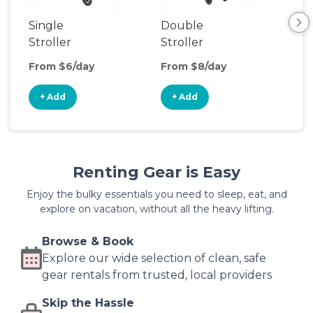
Single
Double
Str
Stroller
Stroller
Wa
From $6/day
From $8/day
Fro
+ Add
+ Add
+
Renting Gear is Easy
Enjoy the bulky essentials you need to sleep, eat, and
explore on vacation, without all the heavy lifting.
Browse & Book
Explore our wide selection of clean, safe
gear rentals from trusted, local providers
Skip the Hassle