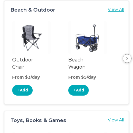
Beach & Outdoor
View All
Outdoor
Beach
Po
Chair
Wagon
Ten
From $3/day
From $5/day
Fro
+ Add
+ Add
+
Toys, Books & Games
View All