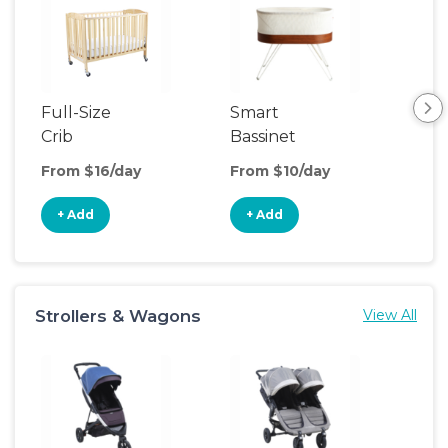
Full-Size
Smart
Pla
Crib
Bassinet
From $16/day
From $10/day
Fro
+ Add
+ Add
+
Strollers & Wagons
View All