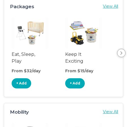
Packages
View All
Eat, Sleep,
Keep It
Eat
Play
Exciting
Pla
From $32/day
From $15/day
Fro
+ Add
+ Add
+
Mobility
View All