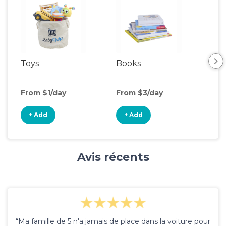
Toys
Books
Ou
Ga
From $1/day
From $3/day
Fro
+ Add
+ Add
+
Avis récents
“Ma famille de 5 n'a jamais de place dans la voiture pour