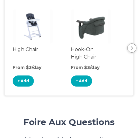
High Chair
Hook-On
Boo
High Chair
Cha
From $3/day
From $3/day
Fro
+ Add
+ Add
+
Foire Aux Questions