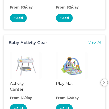
From $3/day
From $2/day
Fro
+ Add
+ Add
+
Baby Activity Gear
View All
Activity
Play Mat
Bo
Center
From $1/day
From $2/day
Fro
+ Add
+ Add
+