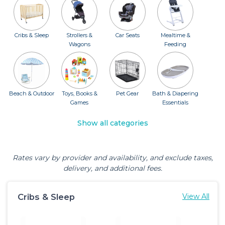
Cribs & Sleep
Strollers &
Car Seats
Mealtime &
Wagons
Feeding
Beach & Outdoor
Toys, Books &
Pet Gear
Bath & Diapering
Games
Essentials
Show all categories
Rates vary by provider and availability, and exclude taxes,
delivery, and additional fees.
Cribs & Sleep
View All