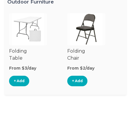
Outdoor Furniture
Folding
Folding
O
Table
Chair
Ch
From $3/day
From $2/day
Fr
+ Add
+ Add