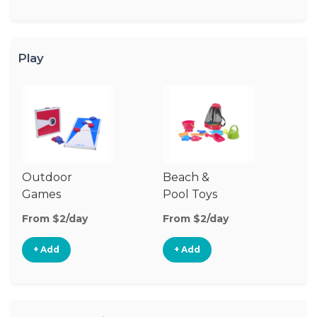
Play
Outdoor
Beach &
Wa
Games
Pool Toys
From $2/day
From $2/day
Fr
+ Add
+ Add