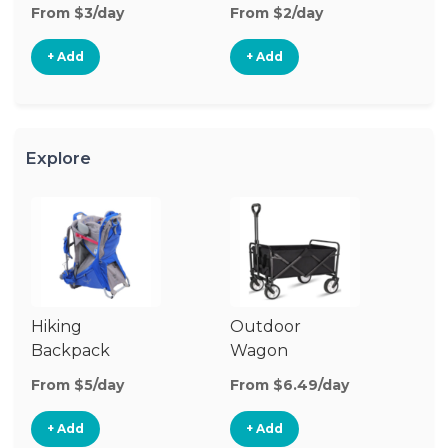
From $3/day
From $2/day
Fr
+ Add
+ Add
Explore
Hiking
Outdoor
B
Backpack
Wagon
Carrier
From $5/day
From $6.49/day
Fr
+ Add
+ Add