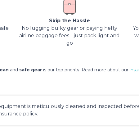
Skip the Hassle
safe
No lugging bulky gear or paying hefty
Yo
airline baggage fees - just pack light and
w
go
lean
and
safe gear
is our top priority. Read more about our
insu
equipment is meticulously cleaned and inspected before 
insurance policy.