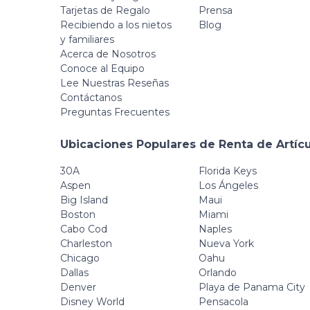
Tarjetas de Regalo
Prensa
Recibiendo a los nietos
Blog
y familiares
Acerca de Nosotros
Conoce al Equipo
Lee Nuestras Reseñas
Contáctanos
Preguntas Frecuentes
Ubicaciones Populares de Renta de Artíc
30A
Florida Keys
Aspen
Los Ángeles
Big Island
Maui
Boston
Miami
Cabo Cod
Naples
Charleston
Nueva York
Chicago
Oahu
Dallas
Orlando
Denver
Playa de Panama City
Disney World
Pensacola