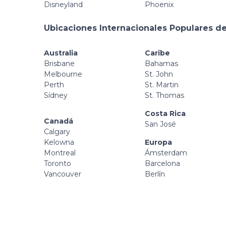
Disneyland
Phoenix
Ubicaciones Internacionales Populares de
Australia
Caribe
Brisbane
Bahamas
Melbourne
St. John
Perth
St. Martin
Sídney
St. Thomas
Costa Rica
Canadá
San José
Calgary
Kelowna
Europa
Montreal
Ámsterdam
Toronto
Barcelona
Vancouver
Berlín