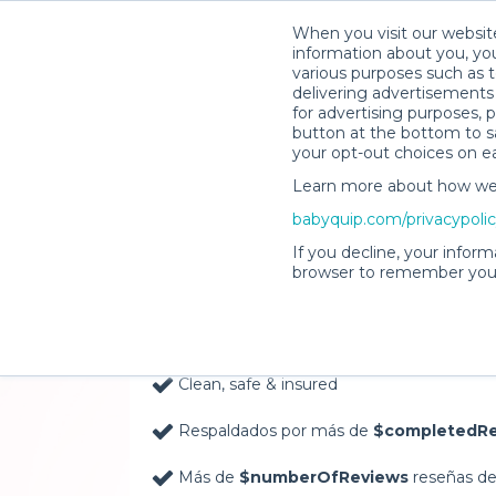
When you visit our website
information about you, you
various purposes such as t
delivering advertisements 
for advertising purposes, 
button at the bottom to sa
your opt-out choices on e
Learn more about how we c
Baby Gear Rentals, D
babyquip.com/privacypoli
Your Door in Punta C
If you decline, your inform
browser to remember your
Delivery Location
Clean, safe & insured
Respaldados por más de
$completedRe
Más de
$numberOfReviews
reseñas de 