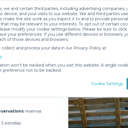
, we and certain third parties, including advertising companies, 
r device, and your visits to our website. We and third parties use
o make the site work as you expect it to and to provide personal
that may be relevant to your interests. To opt out of certain coo
please modify your cookie settings below. Please be sure to clic
ve your preferences. If you use different devices or browsers, 
ach of those devices and browsers.
ollect and process your data in our Privacy Policy at
elivered to
cy
ana
ation won’t be tracked when you visit this website. A single cooki
 preference not to be tracked.
Rent Gear
Cookie Settings
servations
reservas
5 estrellas