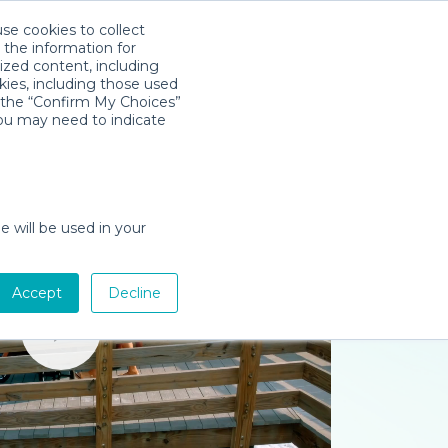
use cookies to collect
Descarga la App
Sign in
 the information for
ized content, including
kies, including those used
k the “Confirm My Choices”
you may need to indicate
e will be used in your
Accept
Decline