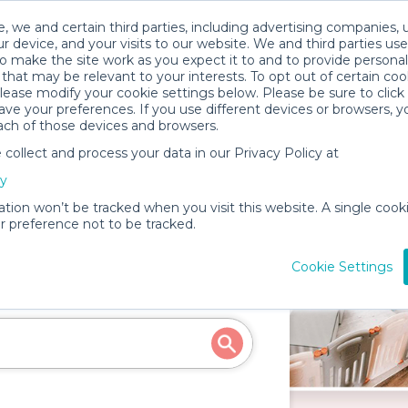
, we and certain third parties, including advertising companies, 
r device, and your visits to our website. We and third parties use
o make the site work as you expect it to and to provide personal
that may be relevant to your interests. To opt out of certain coo
please modify your cookie settings below. Please be sure to clic
ve your preferences. If you use different devices or browsers, 
ach of those devices and browsers.
ollect and process your data in our Privacy Policy at
cy
ation won’t be tracked when you visit this website. A single cooki
Rentals in
 preference not to be tracked.
Cookie Settings
d more for your next event!