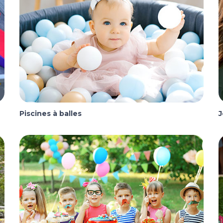
Piscines à balles
J