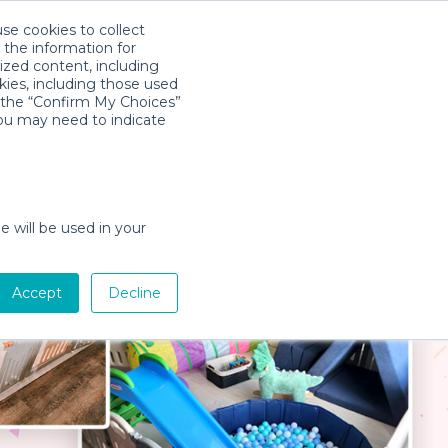
use cookies to collect
Télécharger l'app
Sign in
 the information for
ized content, including
kies, including those used
k the “Confirm My Choices”
you may need to indicate
e will be used in your
Accept
Decline