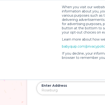
When you visit our website
information about you, you
various purposes such as t
delivering advertisements 
for advertising purposes, 
button at the bottom to sa
your opt-out choices on e
Learn more about how we c
babyquip.com/privacypoli
Introducing
PartyQuip™
If you decline, your inform
Baby and Kid Party 
browser to remember your
Roseburg
Rent soft play zones, ball pits, games, an
Enter Address
Delivery Location