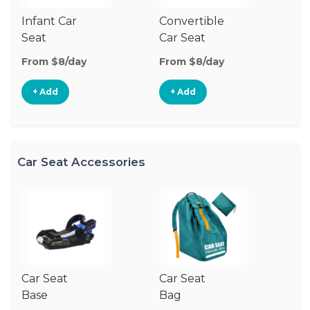
Infant Car
Convertible
Hi
Seat
Car Seat
Bo
Se
From $8/day
From $8/day
Fr
+ Add
+ Add
Car Seat Accessories
Car Seat
Car Seat
Ca
Base
Bag