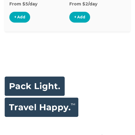
From $5/day
From $2/day
Fr
+ Add
+ Add